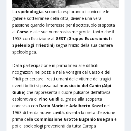
La
speleologia
, scoperta esplorando i cunicoli e le
gallerie sotterranee della città, diviene una vera
passione quando l’interesse per il sottosuolo si sposta
al
Carso
e alle sue numerosissime grotte, tanto che il
1958 con l’iscrizione al
GEST
(
Gruppo Escursionisti
Speleologi Triestini
) segna l’inizio della sua carriera
speleologica.
Dalla partecipazione in prima linea alle difficili
ricognizioni nei pozzi e nelle voragini del Carso e del
Friuli per cercare i resti umani delle vittime dei tragici
eventi bellici si passa bal
massiccio del Canin
(
Alpi
Giulie
) che rappresenta il cuore pulsante dell’attività
esplorativa di
Pino Guidi
e, grazie alla scoperta
condivisa con
Dario Marini
e
Adalberto Kozel
nel
1963 di trenta nuove cavità, diventa la meta d’elezione
prima della
Commissione Grotte Eugenio Boegan
e
poi di speleologi provenienti da tutta Europa