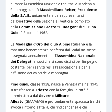
durante l’Assemblea Nazionale tenutasi a Modena a
fine maggio, sarà
Massimiliano Reiter
,
Presidente
della S.A.G
., unitamente a dei rappresentanti
del
Direttivo
della Sezione e i vertici al completo
della
Commissione Grotte “E. Boegan”
di cui
Pino
Guidi
è Socio dal 1962.
La
Medaglia d’Oro del Club Alpino Italiano
è la
massima benemerenza conferita dal Sodalizio. Viene
assegnata annualmente dall’
Assemblea Nazionale
dei Delegati
ai soci che si sono distinti per l’impegno
costante, per i servizi resi all’associazione e per la
diffusione dei valori della montagna.
Pino Guidi
, classe 1938, nasce a Venezia ma nel 1945
si trasferisce a
Trieste
con la famiglia, la città è
amministrata dal
Governo Militare
Alleato
(GMA/AMG) e profondamente spaccata tra chi
invoca il ritorno all’Italia, chi l’indipendenza e chi