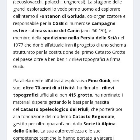
(cecoslovacchi, polacchi, ungheresi). La stagione delle
grandi esplorazioni lo vede primo uomo ad esplorare
dall’interno il
Fontanon di Goriuda
, co-organizzatore e
responsabile per la
CGEB
di numerose
campagne
estive
sul
massiccio del Canin
(anni ’60-’70), e
membro della
spedizione nella Persia dello Scià
nel
1977 che donò all’attuale Iran il progetto di uno schema
strutturato per la costituzione del primo Catasto Grotte
del paese oltre a ben ben 17 rilievi topografici a firma
Guidi.
Parallelamente all’attività esplorativa
Pino Guidi
, nei
suoi
oltre 70 anni di attività
, ha firmato i
rilievi
topografici
ufficiali di ben
415 grotte
, ha riordinato i
materiali dispersi gettando le basi per la nascita
del
Catasto Speleologico del Friuli
, che porterà poi
alla fondazione del moderno
Catasto Regionale
,
gestito per oltre quarant’anni dalla
Società Alpina
delle Giulie.
La sua autorevolezza e le sue
competenze tecniche lo hanno portato a varcare i