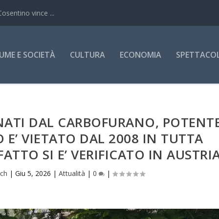
Cosentino vince ...
UME E SOCIETÀ
CULTURA
ECONOMIA
SPETTACOLI
ENATI DAL CARBOFURANO, POTENT
O E’ VIETATO DAL 2008 IN TUTTA
FATTO SI E’ VERIFICATO IN AUSTRI
ich
|
Giu 5, 2026
|
Attualità
|
0
|