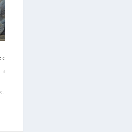
e e
– il
è
n
le,