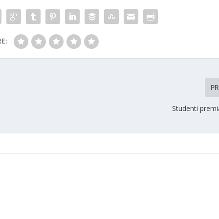
E:
P
Studenti premi