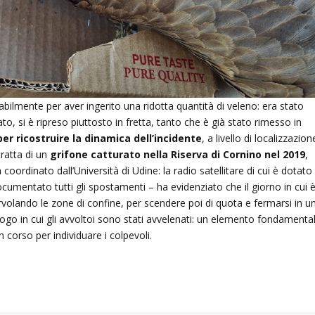
abilmente per aver ingerito una ridotta quantità di veleno: era stato
to, si è ripreso piuttosto in fretta, tanto che è già stato rimesso in
r ricostruire la dinamica dell’incidente
, a livello di localizzazion
tratta di un
grifone catturato nella Riserva di Cornino nel 2019
,
coordinato dall’Università di Udine: la radio satellitare di cui è dotato 
cumentato tutti gli spostamenti – ha evidenziato che il giorno in cui 
sorvolando le zone di confine, per scendere poi di quota e fermarsi in u
ogo in cui gli avvoltoi sono stati avvelenati: un elemento fondamenta
in corso per individuare i colpevoli.