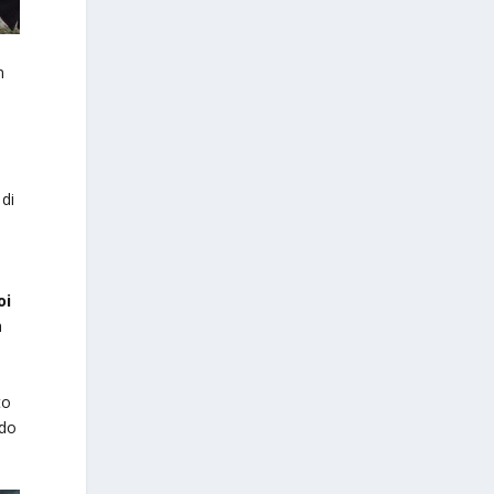
n
 di
oi
a
to
ndo