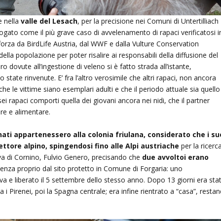
e nella
valle del Lesach
, per la precisione nei Comuni di Untertilliach
alogato come il più grave caso di avvelenamento di rapaci verificatosi i
forza da BirdLife Austria, dal WWF e dalla Vulture Conservation
lla popolazione per poter risalire ai responsabili della diffusione del
ro dovute all’ingestione di veleno si è fatto strada all’istante,
o state rinvenute. E’ fra l’altro verosimile che altri rapaci, non ancora
 che le vittime siano esemplari adulti e che il periodo attuale sia quello
ei rapaci comporti quella dei giovani ancora nei nidi, che il partner
re e alimentare.
nati appartenessero alla colonia friulana, considerato che i su
tore alpino, spingendosi fino alle Alpi austriache
per la ricerc
serva di Cornino, Fulvio Genero, precisando che
due avvoltoi erano
ienza proprio dal sito protetto in Comune di Forgaria: uno
rva e liberato il 5 settembre dello stesso anno. Dopo 13 giorni era sta
i Pirenei, poi la Spagna centrale; era infine rientrato a “casa”, resta