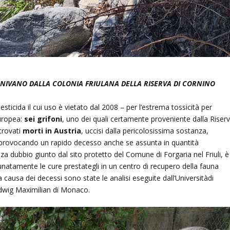
ENIVANO DALLA COLONIA FRIULANA DELLA RISERVA DI CORNINO
sticida il cui uso è vietato dal 2008 – per l’estrema tossicità per
Europea:
sei grifoni
, uno dei quali certamente proveniente dalla Riser
 trovati
morti in Austria
, uccisi dalla pericolosissima sostanza,
, provocando un rapido decesso anche se assunta in quantità
nza dubbio giunto dal sito protetto del Comune di Forgaria nel Friuli, è
tunatamente le cure prestategli in un centro di recupero della fauna
a causa dei decessi sono state le analisi eseguite dall’Universitàdi
Ludwig Maximilian di Monaco.