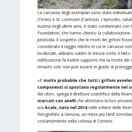
Le carcasse degli esemplari sono state individuat
(Tirolo) e St. Lorenzen (Carinzia). L’episodio, cat
Austria negli ultimi anni, è stato condannato con 
Foundation, che hanno chiesto la collaborazione de
pesticida. Il sospetto che le morti dei grifoni fosse
considerato il raggio ridotto in cui le carcasse son
localizzati, abbiano subito la stessa sorte; il fatto
nidificazione fa inoltre supporre che la morte dei s
rimasto solo non può essere in grado di protegge
«E’
molto probabile che tutti i grifoni avvele
componenti si spostano regolarmente nel set
del cibo», spiega il direttore scientifico della Ri
marcati con anelli
che attestano la loro proven
era
Acale,
nato nel 2014
nelle voliere delle Rise
fotografato a Genova, un mese più tardi sorvolava 
costantemente nella colonia di Cornino.