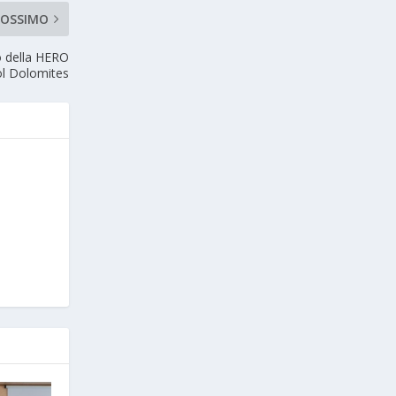
ROSSIMO
o della HERO
ol Dolomites