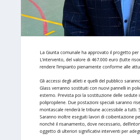
La Giunta comunale ha approvato il progetto per l
L’intervento, del valore di 467.000 euro (tutte ris
rendere l’impianto pienamente conforme alle attual
Gli accessi degli atleti e quelli del pubblico sarann
Glass verranno sostituiti con nuovi pannelli in po
esterno. Prevista poi la sostituzione delle sedute 
polipropilene. Due postazioni speciali saranno ri
montascale renderà le tribune accessibile a tutti. S
Saranno inoltre eseguiti lavori di coibentazione per
nonché il risanamento, dove necessario, dell’inton
oggetto di ulteriori significativi interventi per ade