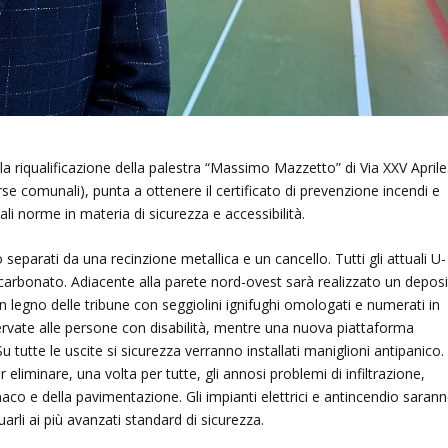
a riqualificazione della palestra “Massimo Mazzetto” di Via XXV Aprile
orse comunali), punta a ottenere il certificato di prevenzione incendi e
i norme in materia di sicurezza e accessibilità.
o separati da una recinzione metallica e un cancello. Tutti gli attuali U-
licarbonato. Adiacente alla parete nord-ovest sarà realizzato un depos
in legno delle tribune con seggiolini ignifughi omologati e numerati in
servate alle persone con disabilità, mentre una nuova piattaforma
u tutte le uscite si sicurezza verranno installati maniglioni antipanico.
 eliminare, una volta per tutte, gli annosi problemi di infiltrazione,
aco e della pavimentazione. Gli impianti elettrici e antincendio saran
guarli ai più avanzati standard di sicurezza.