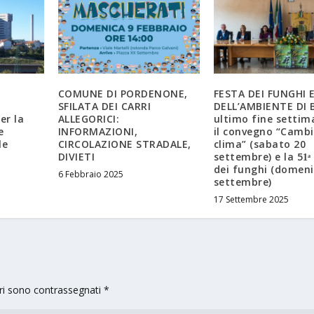
COMUNE DI PORDENONE,
FESTA DEI FUNGHI 
SFILATA DEI CARRI
DELL’AMBIENTE DI 
er la
ALLEGORICI:
ultimo fine settim
e
INFORMAZIONI,
il convegno “Cambi
le
CIRCOLAZIONE STRADALE,
clima” (sabato 20
DIVIETI
settembre) e la 51ͣ
dei funghi (domeni
6 Febbraio 2025
settembre)
17 Settembre 2025
ori sono contrassegnati
*