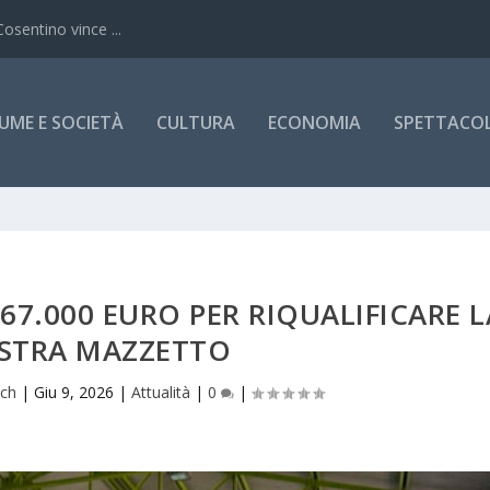
Cosentino vince ...
UME E SOCIETÀ
CULTURA
ECONOMIA
SPETTACOLI
7.000 EURO PER RIQUALIFICARE L
STRA MAZZETTO
ich
|
Giu 9, 2026
|
Attualità
|
0
|