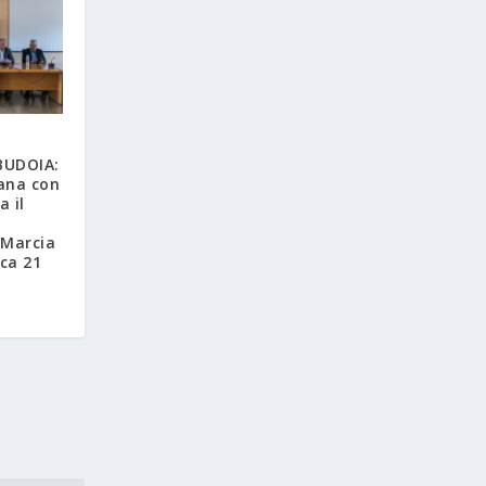
E
BUDOIA:
ana con
a il
 Marcia
ca 21