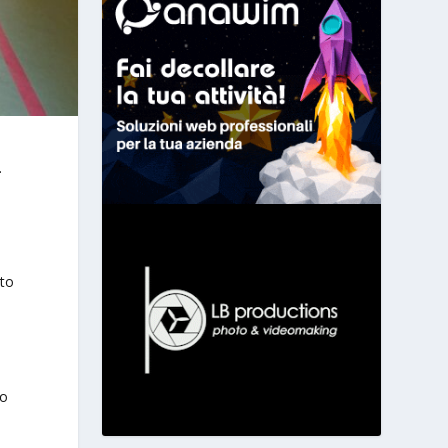
.
ito
no