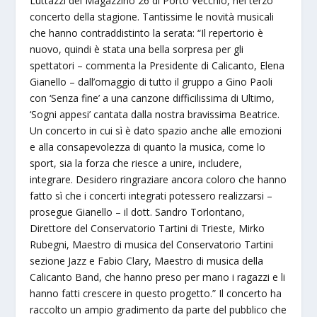
Luttazzi del Magazzino 26 di Porto Vecchio, nel terzo
concerto della stagione. Tantissime le novità musicali
che hanno contraddistinto la serata: “Il repertorio è
nuovo, quindi è stata una bella sorpresa per gli
spettatori – commenta la Presidente di Calicanto, Elena
Gianello – dall’omaggio di tutto il gruppo a Gino Paoli
con ‘Senza fine’ a una canzone difficilissima di Ultimo,
‘Sogni appesi’ cantata dalla nostra bravissima Beatrice.
Un concerto in cui sì è dato spazio anche alle emozioni
e alla consapevolezza di quanto la musica, come lo
sport, sia la forza che riesce a unire, includere,
integrare. Desidero ringraziare ancora coloro che hanno
fatto sì che i concerti integrati potessero realizzarsi –
prosegue Gianello – il dott. Sandro Torlontano,
Direttore del Conservatorio Tartini di Trieste, Mirko
Rubegni, Maestro di musica del Conservatorio Tartini
sezione Jazz e Fabio Clary, Maestro di musica della
Calicanto Band, che hanno preso per mano i ragazzi e li
hanno fatti crescere in questo progetto.” Il concerto ha
raccolto un ampio gradimento da parte del pubblico che