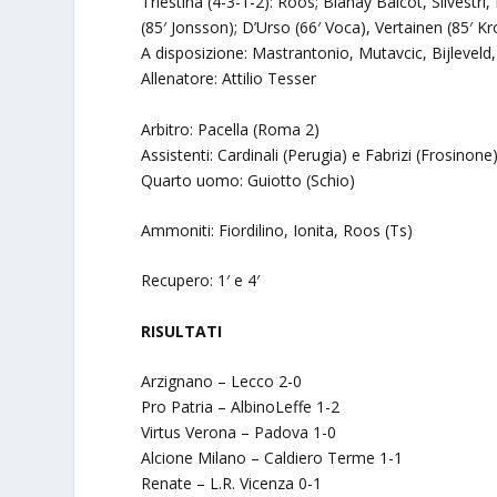
Triestina (4-3-1-2): Roos; Bianay Balcot, Silvestri, 
(85′ Jonsson); D’Urso (66′ Voca), Vertainen (85′ Kroll
A disposizione: Mastrantonio, Mutavcic, Bijleveld
Allenatore: Attilio Tesser
Arbitro: Pacella (Roma 2)
Assistenti: Cardinali (Perugia) e Fabrizi (Frosinone
Quarto uomo: Guiotto (Schio)
Ammoniti: Fiordilino, Ionita, Roos (Ts)
Recupero: 1′ e 4′
RISULTATI
Arzignano – Lecco 2-0
Pro Patria – AlbinoLeffe 1-2
Virtus Verona – Padova 1-0
Alcione Milano – Caldiero Terme 1-1
Renate – L.R. Vicenza 0-1