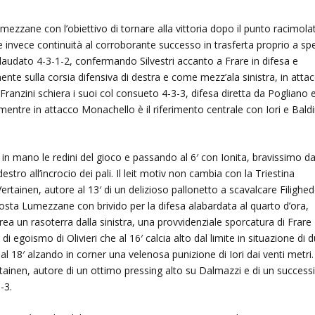
umezzane con l’obiettivo di tornare alla vittoria dopo il punto racimola
e invece continuità al corroborante successo in trasferta proprio a sp
llaudato 4-3-1-2, confermando Silvestri accanto a Frare in difesa e
ente sulla corsia difensiva di destra e come mezz’ala sinistra, in atta
ranzini schiera i suoi col consueto 4-3-3, difesa diretta da Pogliano 
tre in attacco Monachello è il riferimento centrale con Iori e Baldi
in mano le redini del gioco e passando al 6′ con Ionita, bravissimo da
estro all’incrocio dei pali. Il leit motiv non cambia con la Triestina
rtainen, autore al 13′ di un delizioso pallonetto a scavalcare Filighe
posta Lumezzane con brivido per la difesa alabardata al quarto d’ora,
rea un rasoterra dalla sinistra, una provvidenziale sporcatura di Frare
goismo di Olivieri che al 16′ calcia alto dal limite in situazione di 
al 18′ alzando in corner una velenosa punizione di Iori dai venti metri.
tainen, autore di un ottimo pressing alto su Dalmazzi e di un success
-3.