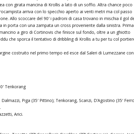
area con girata mancina di Krollis a lato di un soffio. Altra chance poco
rocampista arriva con lo specchio aperto ai venti metri ma col passo
e. Allo scoccare del 90′ i padroni di casa trovano in mischia il gol de
a in porta con una zampata un cross proveniente dalla sinistra. Prima
mancino a giro di Cortinovis che finisce sul fondo, oltre a un ghiotto
u che sporca il tentativo di dribbling di Krollis a tu per tu col portier
 margine costruito nel primo tempo ed esce dal Saleri di Lumezzane con
 90′ Tenkorang
Dalmazzi, Piga (35′ Pittino); Tenkorang, Scanzi, D’Agostino (35′ Ferro
.
zetti, Arici.