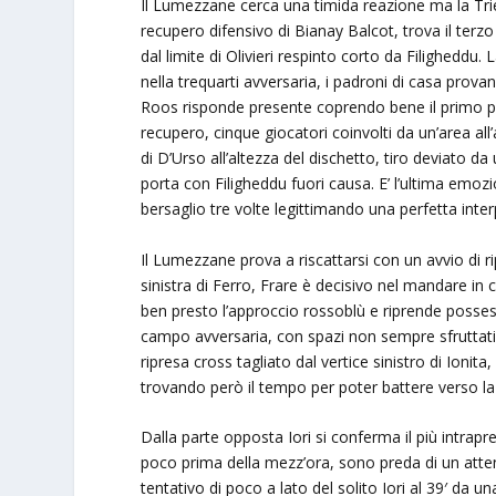
Il Lumezzane cerca una timida reazione ma la Tri
recupero difensivo di Bianay Balcot, trova il terzo
dal limite di Olivieri respinto corto da Filighedd
nella trequarti avversaria, i padroni di casa prova
Roos risponde presente coprendo bene il primo pa
recupero, cinque giocatori coinvolti da un’area all’
di D’Urso all’altezza del dischetto, tiro deviato da
porta con Filigheddu fuori causa. E’ l’ultima emoz
bersaglio tre volte legittimando una perfetta inter
Il Lumezzane prova a riscattarsi con un avvio di r
sinistra di Ferro, Frare è decisivo nel mandare in c
ben presto l’approccio rossoblù e riprende posses
campo avversaria, con spazi non sempre sfruttat
ripresa cross tagliato dal vertice sinistro di Ionita
trovando però il tempo per poter battere verso la
Dalla parte opposta Iori si conferma il più intrapre
poco prima della mezz’ora, sono preda di un attent
tentativo di poco a lato del solito Iori al 39′ da u