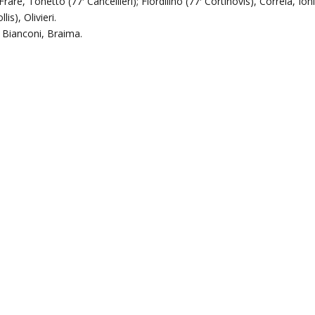
Frare, Tonetto (77′ Cancellieri); Fiordilino (77′ Cortinovis), Correia, Ion
is), Olivieri.
, Bianconi, Braima.
)