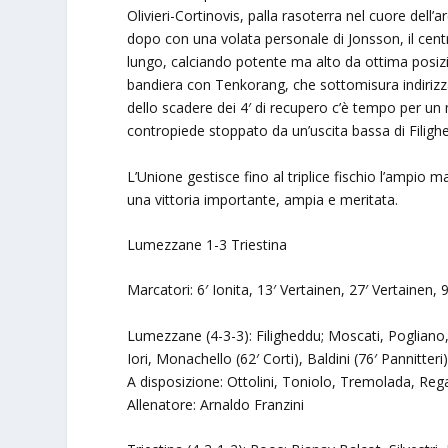
Olivieri-Cortinovis, palla rasoterra nel cuore dell’
dopo con una volata personale di Jonsson, il cent
lungo, calciando potente ma alto da ottima posizion
bandiera con Tenkorang, che sottomisura indirizz
dello scadere dei 4′ di recupero c’è tempo per un 
contropiede stoppato da un’uscita bassa di Filighedd
L’Unione gestisce fino al triplice fischio l’ampio
una vittoria importante, ampia e meritata.
Lumezzane 1-3 Triestina
Marcatori: 6′ Ionita, 13′ Vertainen, 27′ Vertainen,
Lumezzane (4-3-3): Filigheddu; Moscati, Pogliano, 
Iori, Monachello (62′ Corti), Baldini (76′ Pannitteri)
A disposizione: Ottolini, Toniolo, Tremolada, Regaz
Allenatore: Arnaldo Franzini