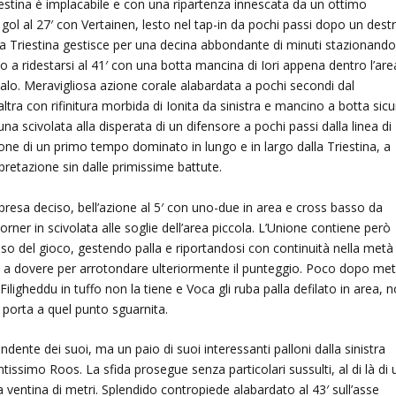
estina è implacabile e con una ripartenza innescata da un ottimo
 gol al 27′ con Vertainen, lesto nel tap-in da pochi passi dopo un dest
u. La Triestina gestisce per una decina abbondante di minuti stazionand
no a ridestarsi al 41′ con una botta mancina di Iori appena dentro l’are
lo. Meravigliosa azione corale alabardata a pochi secondi dal
altra con rifinitura morbida di Ionita da sinistra e mancino a botta sicu
 una scivolata alla disperata di un difensore a pochi passi dalla linea di
ione di un primo tempo dominato in lungo e in largo dalla Triestina, a
pretazione sin dalle primissime battute.
ipresa deciso, bell’azione al 5′ con uno-due in area e cross basso da
orner in scivolata alle soglie dell’area piccola. L’Unione contiene però
so del gioco, gestendo palla e riportandosi con continuità nella metà
i a dovere per arrotondare ulteriormente il punteggio. Poco dopo me
, Filigheddu in tuffo non la tiene e Voca gli ruba palla defilato in area, 
 porta a quel punto sguarnita.
ndente dei suoi, ma un paio di suoi interessanti palloni dalla sinistra
issimo Roos. La sfida prosegue senza particolari sussulti, al di là di 
na ventina di metri. Splendido contropiede alabardato al 43′ sull’asse