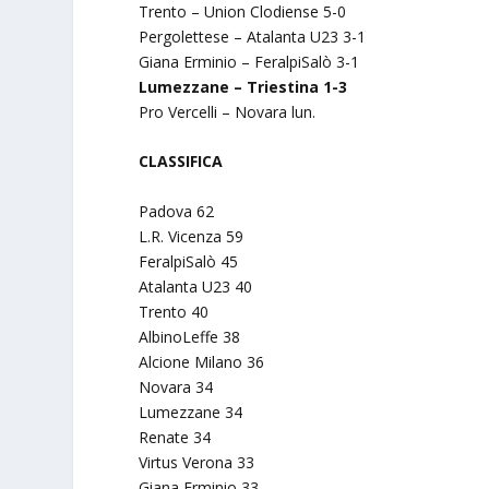
Trento – Union Clodiense 5-0
Pergolettese – Atalanta U23 3-1
Giana Erminio – FeralpiSalò 3-1
Lumezzane – Triestina 1-3
Pro Vercelli – Novara lun.
CLASSIFICA
Padova 62
L.R. Vicenza 59
FeralpiSalò 45
Atalanta U23 40
Trento 40
AlbinoLeffe 38
Alcione Milano 36
Novara 34
Lumezzane 34
Renate 34
Virtus Verona 33
Giana Erminio 33