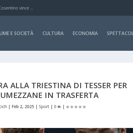
Cosentino vince ...
UME E SOCIETÀ
CULTURA
ECONOMIA
SPETTACOLI
 ALLA TRIESTINA DI TESSER PER
LUMEZZANE IN TRASFERTA
cich
|
Feb 2, 2025
|
Sport
|
0
|