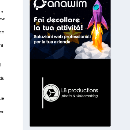
to
ese
cco
e
ni
l
ddu
due
ivo