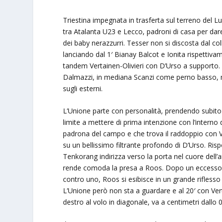
Triestina impegnata in trasferta sul terreno del L
tra Atalanta U23 e Lecco, padroni di casa per dar
dei baby nerazzurri. Tesser non si discosta dal co
lanciando dal 1′ Bianay Balcot e Ionita rispettivam
tandem Vertainen-Olivieri con D’Urso a supporto. F
Dalmazzi, in mediana Scanzi come perno basso, men
sugli esterni.
L’Unione parte con personalità, prendendo subito 
limite a mettere di prima intenzione con l’interno d
padrona del campo e che trova il raddoppio con Ve
su un bellissimo filtrante profondo di D’Urso. Ris
Tenkorang indirizza verso la porta nel cuore dell’a
rende comoda la presa a Roos. Dopo un eccesso di e
contro uno, Roos si esibisce in un grande riflesso 
L’Unione però non sta a guardare e al 20′ con Ver
destro al volo in diagonale, va a centimetri dallo 0