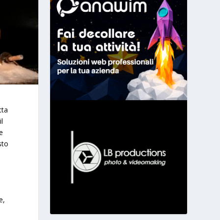
tta
l
re
sto
e,