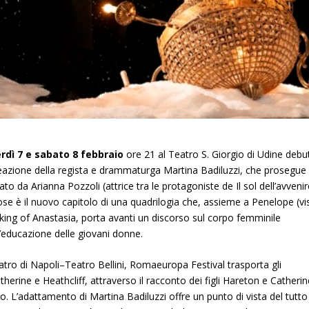
rdì 7 e sabato 8 febbraio
ore 21 al Teatro S. Giorgio di Udine debu
zione della regista e drammaturga Martina Badiluzzi, che prosegue i
tato da Arianna Pozzoli (attrice tra le protagoniste de Il sol dell’avveni
se è il nuovo capitolo di una quadrilogia che, assieme a Penelope (vi
aking of Anastasia, porta avanti un discorso sul corpo femminile
ll’educazione delle giovani donne.
tro di Napoli–Teatro Bellini, Romaeuropa Festival trasporta gli
therine e Heathcliff, attraverso il racconto dei figli Hareton e Catherin
o. L’adattamento di Martina Badiluzzi offre un punto di vista del tutto