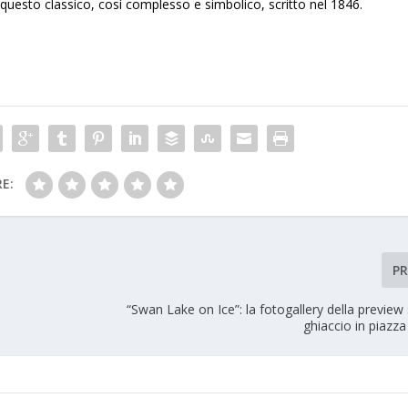
 questo classico, così complesso e simbolico, scritto nel 1846.
E:
P
“Swan Lake on Ice”: la fotogallery della preview s
ghiaccio in piazz