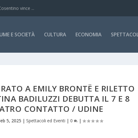
Cosentino vince ...
UME E SOCIETÀ
CULTURA
ECONOMIA
SPETTACOLI
IRATO A EMILY BRONTË E RILETTO
INA BADILUZZI DEBUTTA IL 7 E 8
EATRO CONTATTO / UDINE
Feb 5, 2025
|
Spettacoli ed Eventi
|
0
|