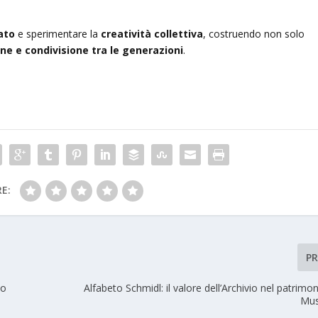
ato
e sperimentare la
creatività collettiva
, costruendo non solo
one e condivisione tra le generazioni
.
E:
P
to
Alfabeto Schmidl: il valore dell’Archivio nel patrimon
Mus