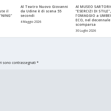
Al Teatro Nuovo Giovanni
Al MUSEO SARTORI
te il
da Udine è di scena 55
“ESERCIZI DI STILE”
 “NING”
secondi
l’OMAGGIO a UMB
ECO, nel decennale
4 Maggio 2026
scomparsa
30 Luglio 2026
ori sono contrassegnati
*