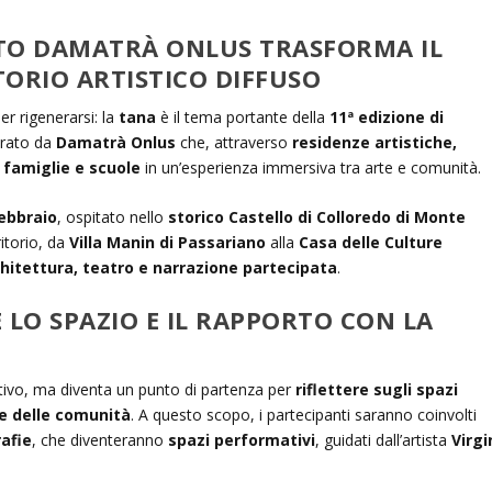
ETTO DAMATRÀ ONLUS TRASFORMA IL
ORIO ARTISTICO DIFFUSO
er rigenerarsi: la
tana
è il tema portante della
11ª edizione di
curato da
Damatrà Onlus
che, attraverso
residenze artistiche,
 famiglie e scuole
in un’esperienza immersiva tra arte e comunità.
febbraio
, ospitato nello
storico Castello di Colloredo di Monte
ritorio, da
Villa Manin di Passariano
alla
Casa delle Culture
hitettura, teatro e narrazione partecipata
.
 LO SPAZIO E IL RAPPORTO CON LA
ivo, ma diventa un punto di partenza per
riflettere sugli spazi
rte delle comunità
. A questo scopo, i partecipanti saranno coinvolti
afie
, che diventeranno
spazi performativi
, guidati dall’artista
Virgi