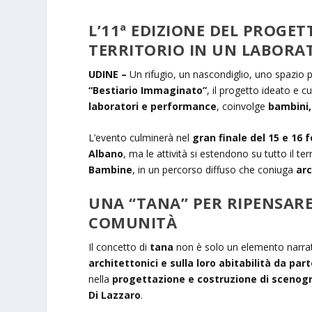
L’11ª EDIZIONE DEL PROG
TERRITORIO IN UN LABORAT
UDINE –
Un rifugio, un nascondiglio, uno spazio p
“Bestiario Immaginato”
, il progetto ideato e 
laboratori e performance
, coinvolge
bambini,
L’evento culminerà nel
gran finale del 15 e 16 
Albano
, ma le attività si estendono su tutto il ter
Bambine
, in un percorso diffuso che coniuga
arc
UNA “TANA” PER RIPENSARE
COMUNITÀ
Il concetto di
tana
non è solo un elemento narrat
architettonici e sulla loro abitabilità da pa
nella
progettazione e costruzione di scenogr
Di Lazzaro
.