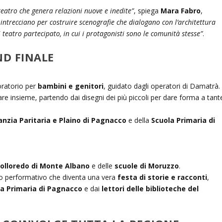
eatro che genera relazioni nuove e inedite”
, spiega
Mara Fabro
,
i intrecciano per costruire scenografie che dialogano con l’architettura
 teatro partecipato, in cui i protagonisti sono le comunità stesse”
.
D FINALE
ratorio per
bambini e genitori
, guidato dagli operatori di Damatrà.
eare insieme, partendo dai disegni dei più piccoli per dare forma a tant
fanzia Paritaria e Plaino di Pagnacco
e della
Scuola Primaria di
 Colloredo di Monte Albano
e delle
scuole di Moruzzo
.
 performativo che diventa una vera
festa di storie e racconti
,
ola Primaria di Pagnacco
e dai
lettori delle biblioteche del