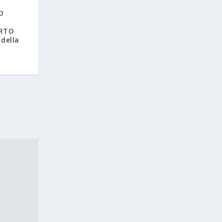
O
,
ERTO
 della