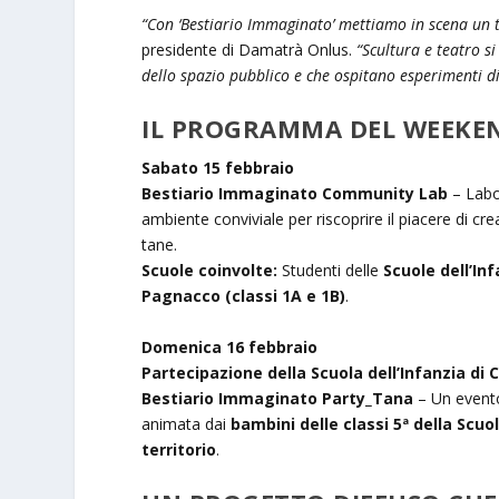
“Con ‘Bestiario Immaginato’ mettiamo in scena un t
presidente di Damatrà Onlus.
“Scultura e teatro s
dello spazio pubblico e che ospitano esperimenti di
IL PROGRAMMA DEL WEEKEN
Sabato 15 febbraio
Bestiario Immaginato Community Lab
– Labo
ambiente conviviale per riscoprire il piacere di cr
tane.
Scuole coinvolte:
Studenti delle
Scuole dell’In
Pagnacco (classi 1A e 1B)
.
Domenica 16 febbraio
Partecipazione della Scuola dell’Infanzia di
Bestiario Immaginato Party_Tana
– Un evento
animata dai
bambini delle classi 5ª della Scu
territorio
.