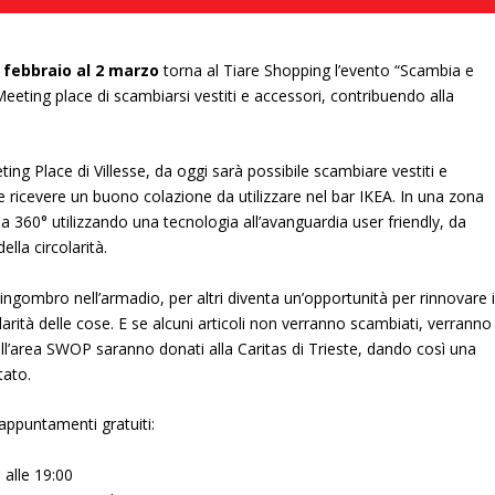
3 febbraio al 2 marzo
torna al Tiare Shopping l’evento “Scambia e
l Meeting place di scambiarsi vestiti e accessori, contribuendo alla
ng Place di Villesse, da oggi sarà possibile scambiare vestiti e
 e ricevere un buono colazione da utilizzare nel bar IKEA. In una zona
o a 360° utilizzando una tecnologia all’avanguardia user friendly, da
lla circolarità.
gombro nell’armadio, per altri diventa un’opportunità per rinnovare i
arità delle cose. E se alcuni articoli non verranno scambiati, verranno
ell’area SWOP saranno donati alla Caritas di Trieste, dando così una
tato.
appuntamenti gratuiti:
0 alle 19:00