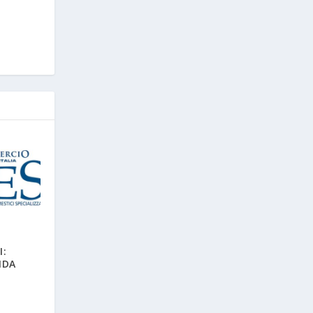
I:
NDA