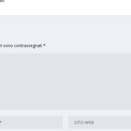
li
ori sono contrassegnati
*