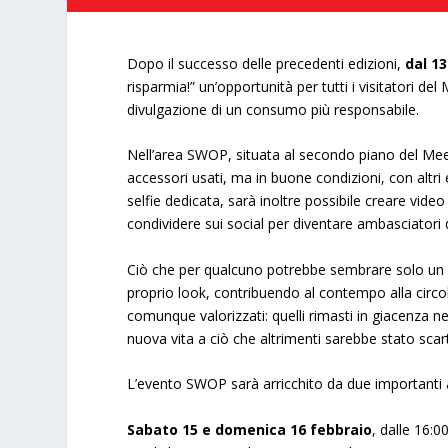
Dopo il successo delle precedenti edizioni,
dal 1
risparmia!” un’opportunità per tutti i visitatori de
divulgazione di un consumo più responsabile.
Nell’area SWOP, situata al secondo piano del Meeti
accessori usati, ma in buone condizioni, con altri
selfie dedicata, sarà inoltre possibile creare vide
condividere sui social per diventare ambasciatori de
Ciò che per qualcuno potrebbe sembrare solo un in
proprio look, contribuendo al contempo alla circol
comunque valorizzati: quelli rimasti in giacenza n
nuova vita a ciò che altrimenti sarebbe stato scar
L’evento SWOP sarà arricchito da due importanti 
Sabato 15 e domenica 16 febbraio
, dalle 16:0