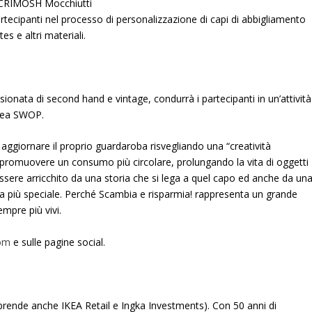
a CRIMOSH Mocchiutti
rtecipanti nel processo di personalizzazione di capi di abbigliamento
es e altri materiali.
sionata di second hand e vintage, condurrà i partecipanti in un’attività
area SWOP.
 aggiornare il proprio guardaroba risvegliando una “creatività
 e a promuovere un consumo più circolare, prolungando la vita di oggetti
ssere arricchito da una storia che si lega a quel capo ed anche da un
ora più speciale. Perché Scambia e risparmia! rappresenta un grande
mpre più vivi.
com
e sulle pagine social.
rende anche IKEA Retail e Ingka Investments). Con 50 anni di