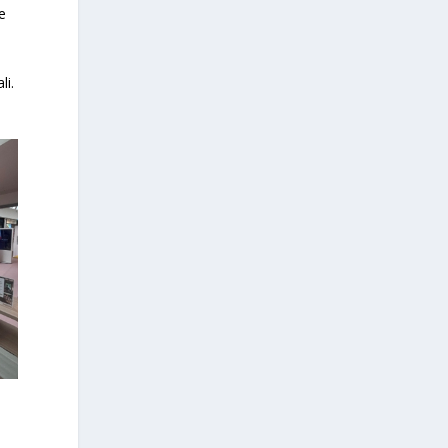
e
li.