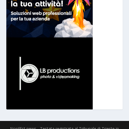
NordEst news - Testata registrata al Tribunale di Trieste in