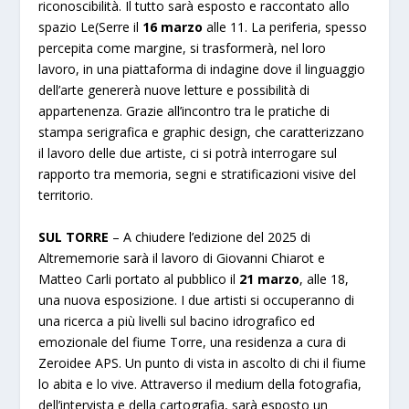
riconoscibilità. Il tutto sarà esposto e raccontato allo
spazio Le(Serre il
16 marzo
alle 11. La periferia, spesso
percepita come margine, si trasformerà, nel loro
lavoro, in una piattaforma di indagine dove il linguaggio
dell’arte genererà nuove letture e possibilità di
appartenenza. Grazie all’incontro tra le pratiche di
stampa serigrafica e graphic design, che caratterizzano
il lavoro delle due artiste, ci si potrà interrogare sul
rapporto tra memoria, segni e stratificazioni visive del
territorio.
SUL TORRE
– A chiudere l’edizione del 2025 di
Altrememorie sarà il lavoro di Giovanni Chiarot e
Matteo Carli portato al pubblico il
21 marzo
, alle 18,
una nuova esposizione. I due artisti si occuperanno di
una ricerca a più livelli sul bacino idrografico ed
emozionale del fiume Torre, una residenza a cura di
Zeroidee APS. Un punto di vista in ascolto di chi il fiume
lo abita e lo vive. Attraverso il medium della fotografia,
dell’intervista e della cartografia, sarà esposto un