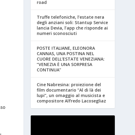
road
Truffe telefoniche, l’estate nera
degli anziani soli: Stantup Service
lancia Devia, l’app che risponde ai
numeri sconosciuti
POSTE ITALIANE, ELEONORA
CANNAS, UNA POSTINA NEL
CUORE DELL’ESTATE VENEZIANA:
“VENEZIA È UNA SORPRESA
CONTINUA”
Cine Nabresina: proiezione del
film documentario “Al di là dei
lupi”, un omaggio al musicista e
compositore Alfredo Lacosegliaz
sso
i