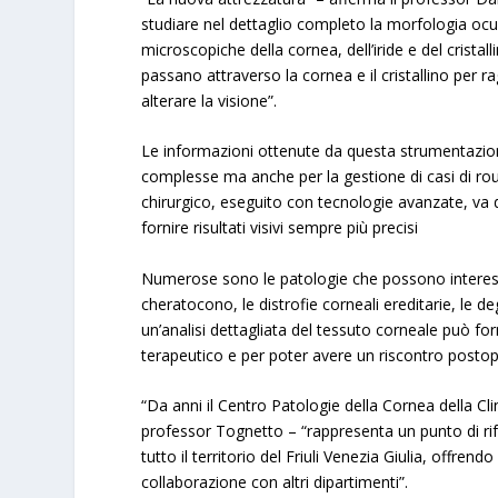
studiare nel dettaglio completo la morfologia ocul
microscopiche della cornea, dell’iride e del crista
passano attraverso la cornea e il cristallino per 
alterare la visione”.
Le informazioni ottenute da questa strumentazio
complesse ma anche per la gestione di casi di routin
chirurgico, eseguito con tecnologie avanzate, va 
fornire risultati visivi sempre più precisi
Numerose sono le patologie che possono interessare 
cheratocono, le distrofie corneali ereditarie, le deg
un’analisi dettagliata del tessuto corneale può for
terapeutico e per poter avere un riscontro postop
“Da anni il Centro Patologie della Cornea della Cli
professor Tognetto – “rappresenta un punto di rif
tutto il territorio del Friuli Venezia Giulia, offren
collaborazione con altri dipartimenti”.