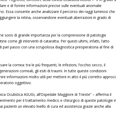
are e di fornire informazioni precise sulle eventuali anomalie
llino. Essa consente anche analizzare il percorso dei raggi luminosi che
raggiungere la retina, osservandone eventuali aberrazioni in grado di
ne sono di grande importanza per la comprensione di patologie
e come gli interventi di cataratta. Per questi ultimi, infatti, l’atto
di pari passo con una scrupolosa diagnostica preoperatoria al fine di
la cornea: tra le più frequenti, le infezioni, l’occhio secco, il
enerazioni corneali, gli esiti di traumi. In tutte queste condizioni
nire informazioni molto utili per mettere in atto il più corretto approc
eratorio oggettivo.
nica Oculistica ASUGI, all’Ospedale Maggiore di Trieste” – afferma il
erimento per il trattamento medico e chirurgico di queste patologie i
do ai pazienti un elevato livello di cura ed assistenza grazie anche alla