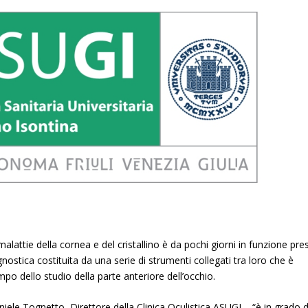
alattie della cornea e del cristallino è da pochi giorni in funzione pre
agnostica costituita da una serie di strumenti collegati tra loro che è
po dello studio della parte anteriore dell’occhio.
iele Tognetto, Direttore della Clinica Oculistica ASUGI – “è in grado d