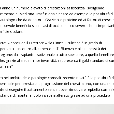
ni anno un numero elevato di prestazioni assistenziali svolgendo
artimento di Medicina Trasfusionale nasce ad esempio la possibilità di
a autologo che da donatore. Grazie alle proteine ed ai fattori di crescit
 notevole beneficio sia in casi di occhio secco severo che di importan
ficie oculare.
e” – conclude il Direttore – “la Clinica Oculistica è in grado di
per venire incontro all’aumento dell’affluenza e alle necessità dei
 regione: dal trapianto tradizionale a tutto spessore, a quello lamellare
, grazie alla sua minor invasività, rappresenta il gold standard di cu
rneale” .
ca nell’ambito delle patologie corneali, recente novità è la possibilità d
dispensabile per arrestare la progressione del cheratocono, con una nu
e di eseguire il trattamento senza dover rimuovere l’epitelio corneal
o standard, mantenendolo invece inalterato grazie ad una procedura