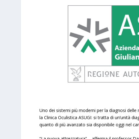
Uno dei sistemi più moderni per la diagnosi delle m
la Clinica Oculistica ASUGI: si tratta di un’unità di
quanto di più avanzato sia disponibile oggi nel cam
“La nuova attrezzatura” – afferma il professor Dan