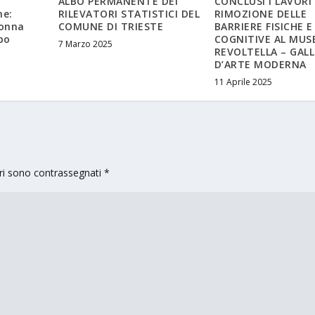
a
ALBO PERMANENTE DEI
CONCLUSI I LAVORI 
ne:
RILEVATORI STATISTICI DEL
RIMOZIONE DELLE
Donna
COMUNE DI TRIESTE
BARRIERE FISICHE E
po
COGNITIVE AL MUS
7 Marzo 2025
REVOLTELLA – GALL
D’ARTE MODERNA
11 Aprile 2025
ori sono contrassegnati
*