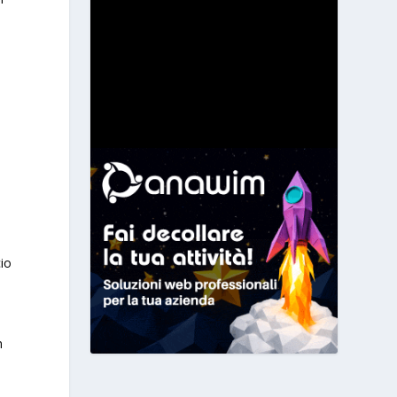
cio
n