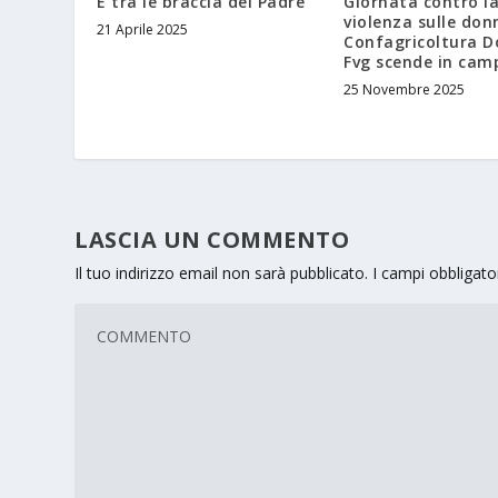
È tra le braccia del Padre
Giornata contro l
violenza sulle don
21 Aprile 2025
Confagricoltura 
Fvg scende in cam
25 Novembre 2025
LASCIA UN COMMENTO
Il tuo indirizzo email non sarà pubblicato.
I campi obbligat