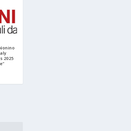
 Nonino
taly
s 2025
e”