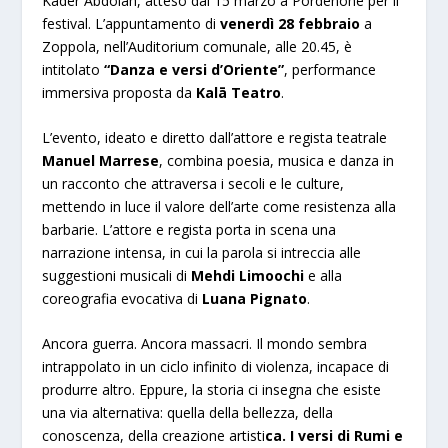
Kader Abdolah, atteso dal 15 marzo a Pordenone per il
festival. L’appuntamento di
venerdì 28 febbraio
a
Zoppola, nell’Auditorium comunale, alle 20.45, è
intitolato
“Danza e versi d’Oriente”
, performance
immersiva proposta da
Kalā Teatro
.
L’evento, ideato e diretto dall’attore e regista teatrale
Manuel Marrese
, combina poesia, musica e danza in
un racconto che attraversa i secoli e le culture,
mettendo in luce il valore dell’arte come resistenza alla
barbarie. L’attore e regista porta in scena una
narrazione intensa, in cui la parola si intreccia alle
suggestioni musicali di
Mehdi Limoochi
e alla
coreografia evocativa di
Luana Pignato
.
Ancora guerra. Ancora massacri. Il mondo sembra
intrappolato in un ciclo infinito di violenza, incapace di
produrre altro. Eppure, la storia ci insegna che esiste
una via alternativa: quella della bellezza, della
conoscenza, della creazione artisti
ca.
I versi di Rumi e