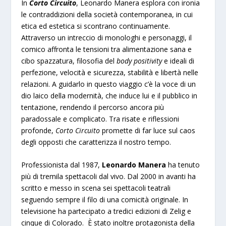
In
Corto Circuito
, Leonardo Manera esplora con ironia
le contraddizioni della società contemporanea, in cui
etica ed estetica si scontrano continuamente.
Attraverso un intreccio di monologhi e personaggi, il
comico affronta le tensioni tra alimentazione sana e
cibo spazzatura, filosofia del
body positivity
e ideali di
perfezione, velocità e sicurezza, stabilità e libertà nelle
relazioni. A guidarlo in questo viaggio c’è la voce di un
dio laico della modernità, che induce lui e il pubblico in
tentazione, rendendo il percorso ancora più
paradossale e complicato. Tra risate e riflessioni
profonde,
Corto Circuito
promette di far luce sul caos
degli opposti che caratterizza il nostro tempo.
Professionista dal 1987,
Leonardo Manera
ha tenuto
più di tremila spettacoli dal vivo. Dal 2000 in avanti ha
scritto e messo in scena sei spettacoli teatrali
seguendo sempre il filo di una comicità originale. In
televisione ha partecipato a tredici edizioni di Zelig e
cinque di Colorado. È stato inoltre protagonista della