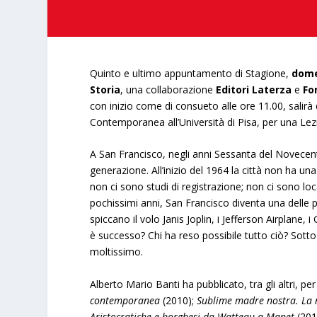
Quinto e ultimo appuntamento di Stagione,
dome
Storia
, una collaborazione
Editori Laterza
e
Fo
con inizio come di consueto alle ore 11.00, salirà
Contemporanea all’Università di Pisa, per una Le
A San Francisco, negli anni Sessanta del Novecent
generazione. All’inizio del 1964 la città non ha un
non ci sono studi di registrazione; non ci sono loc
pochissimi anni, San Francisco diventa una delle p
spiccano il volo Janis Joplin, i Jefferson Airplane
è successo? Chi ha reso possibile tutto ciò? Sotto
moltissimo.
Alberto Mario Banti ha pubblicato, tra gli altri, pe
contemporanea
(2010);
Sublime madre nostra. La n
Aristocratiche e borghesi da Watteau a Manet
(201