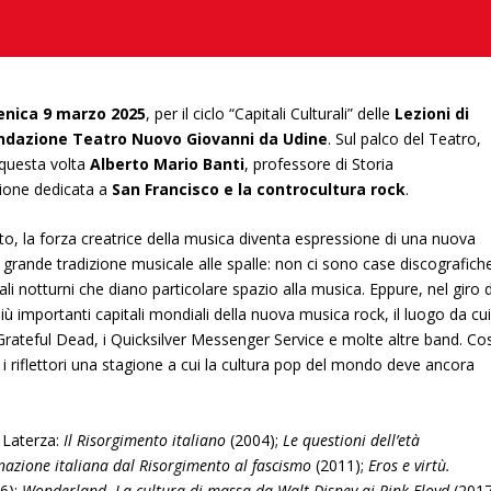
nica 9 marzo 2025
, per il ciclo “Capitali Culturali” delle
Lezioni di
ndazione Teatro Nuovo Giovanni da Udine
. Sul palco del Teatro,
 questa volta
Alberto Mario Banti
, professore di Storia
zione dedicata a
San Francisco e la controcultura rock
.
o, la forza creatrice della musica diventa espressione di una nuova
a grande tradizione musicale alle spalle: non ci sono case discografiche
ali notturni che diano particolare spazio alla musica. Eppure, nel giro d
iù importanti capitali mondiali della nuova musica rock, il luogo da cu
, i Grateful Dead, i Quicksilver Messenger Service e molte altre band. Co
 i riflettori una stagione a cui la cultura pop del mondo deve ancora
r Laterza:
Il Risorgimento italiano
(2004);
Le questioni dell’età
azione italiana dal Risorgimento al fascismo
(2011);
Eros e virtù.
6);
Wonderland. La cultura di massa da Walt Disney ai Pink Floyd
(2017