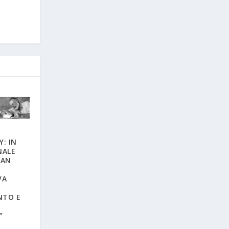
: IN
NALE
NAN
VA
NTO E
”