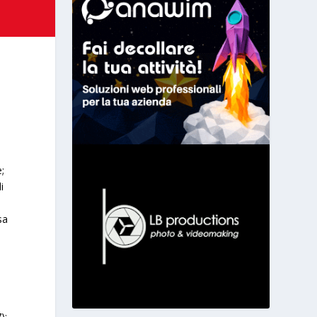
;
i
i
sa
);