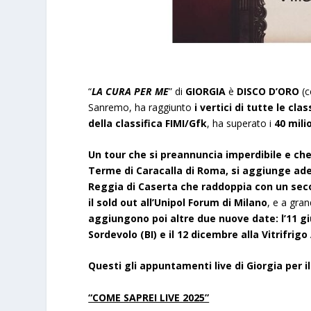
“
LA CURA PER ME
” di
GIORGIA
è
DISCO D’ORO
(c
Sanremo, ha raggiunto
i vertici di tutte le clas
della classifica FIMI/Gfk
, ha superato i
40 mili
Un tour che si preannuncia imperdibile e che
Terme di Caracalla di Roma, si aggiunge ade
Reggia di Caserta che raddoppia con un
sec
il
sold out
all’Unipol Forum di Milano
, e a gra
aggiungono poi altre due
nuove date
: l’11 
Sordevolo (BI) e il 12 dicembre alla Vitrifrig
Questi gli appuntamenti live di Giorgia per i
“COME SAPREI LIVE 2025”