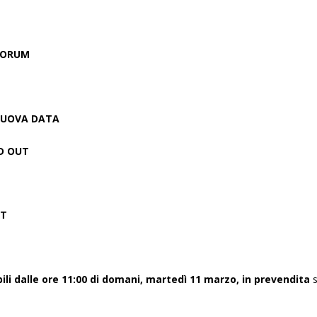
 FORUM
UOVA DATA
D OUT
RT
bili dalle ore 11:00 di domani, martedì 11 marzo, in prevendita