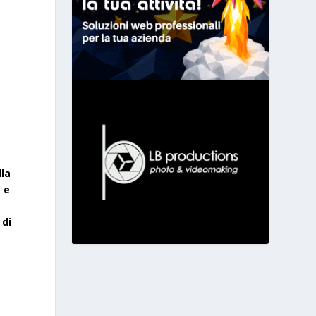
lla
 e
 di