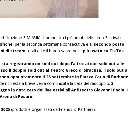
ertificazione FIMI/Gfk)! Il brano, tra i più amati dell’ultimo Festival di
sifiche
, per la seconda settimana consecutiva è al
secondo posto
oni di stream
totali ed è il brano sanremese
più usato su TikTok
.
 sta registrando un sold out dopo l’altro: ai
due sold out
alle
sso il
doppio sold out
al Teatro Greco di Siracusa, il
sold out
a
ondo appuntamento
il 26 settembre in Piazza Carlo di Borbone
nde richiesta a breve verrà comunicata la data del raddoppio.
Si
giugno la data zero dei live estivi all’Anfiteatro Giovanni Paolo II
o Arena di Pesaro.
l 2025
(prodotti e organizzati da Friends & Partners):