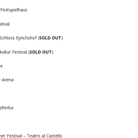
 Festspielhaus
tival
Schloss Eyrichshof (
SOLD OUT
)
ltur Festival (
SOLD OUT
)
se
e Arena
ll’erba
r Festival – Teatro al Castello