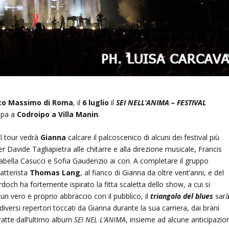
rco Massimo di Roma
, il
6 luglio
il
SEI NELL’ANIMA – FESTIVAL
ppa a
Codroipo
a Villa Manin
.
 il tour vedrà
Gianna
calcare il palcoscenico di alcuni dei festival più
Davide Tagliapietra alle chitarre e alla direzione musicale, Francis
sabella Casucci e Sofia Gaudenzio ai cori. A completare il gruppo
batterista
Thomas Lang
, al fianco di Gianna da oltre vent’anni, e del
urdoch ha fortemente ispirato la fitta scaletta dello show, a cui si
 vero e proprio abbraccio con il pubblico, il
triangolo del blues
sar
diversi repertori toccati da Gianna durante la sua carriera, dai brani
tratte dall’ultimo album
SEI NEL L’ANIMA
, insieme ad alcune anticipazion