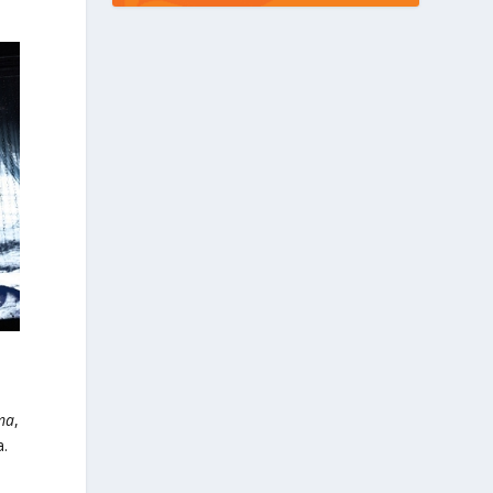
ama
,
a.