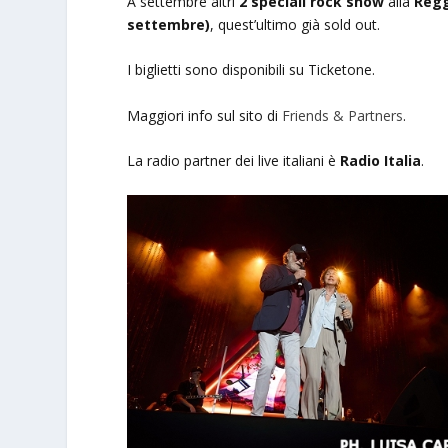
A settembre altri
2 speciali rock show
alla
Regg
settembre)
, quest’ultimo già sold out.
I biglietti sono disponibili su Ticketone.
Maggiori info sul sito di
Friends & Partners
.
La radio partner dei live italiani è
Radio Italia
.