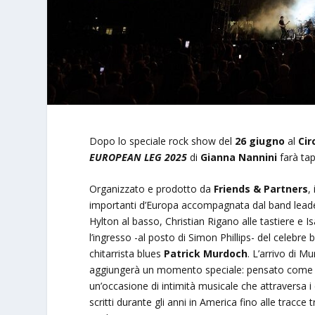
Dopo lo speciale rock show del
26 giugno
al
Ci
EUROPEAN LEG 2025
di
Gianna Nannini
farà ta
Organizzato e prodotto da
Friends & Partners
,
importanti d’Europa accompagnata dal band leader 
Hylton al basso, Christian Rigano alle tastiere e I
l’ingresso -al posto di Simon Phillips- del celebre 
chitarrista blues
Patrick Murdoch
. L’arrivo di M
aggiungerà un momento speciale: pensato come un
un’occasione di intimità musicale che attraversa i 
scritti durante gli anni in America fino alle tracce 