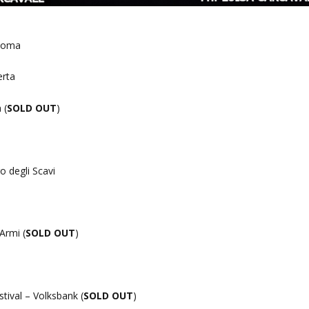
 Roma
erta
 (
SOLD OUT
)
o degli Scavi
Armi (
SOLD OUT
)
tival – Volksbank (
SOLD OUT
)