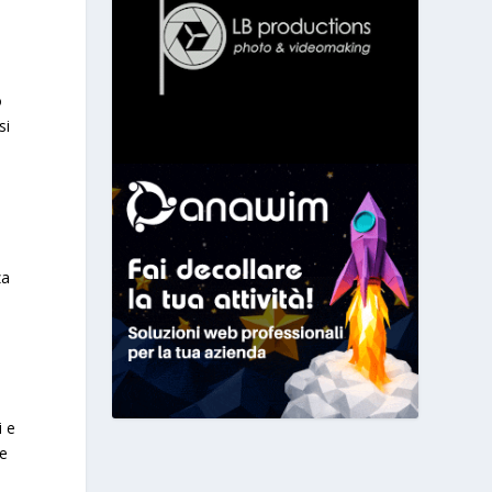
o
si
za
i e
he