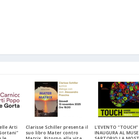
lle Arti
Clarisse Schiller presenta il
L’EVENTO “TOUCH”
Gortani”
suo libro Mater contro
INAUGURA AL MUS
 le
Matrix. Ritorno alla vita
SARTORIO LA MOS