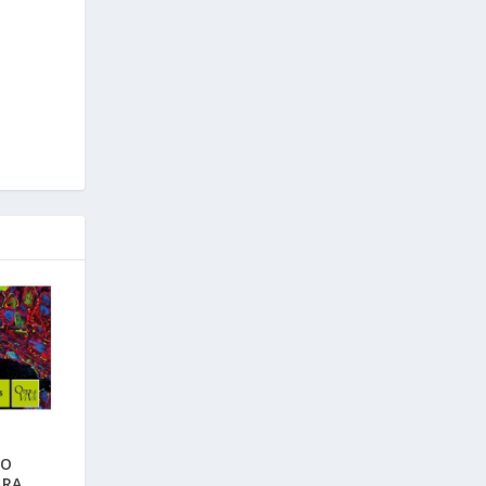
EO
TRA