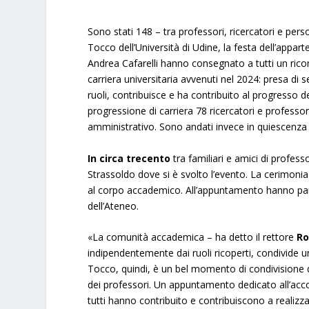
Sono stati 148 – tra professori, ricercatori e per
Tocco dell’Università di Udine, la festa dell’appart
Andrea Cafarelli hanno consegnato a tutti un rico
carriera universitaria avvenuti nel 2024: presa di s
ruoli, contribuisce e ha contribuito al progresso 
progressione di carriera 78 ricercatori e professor
amministrativo. Sono andati invece in quiescenza i
In circa trecento
tra familiari e amici di professor
Strassoldo dove si è svolto l’evento. La cerimoni
al corpo accademico. All’appuntamento hanno partec
dell’Ateneo.
«La comunità accademica – ha detto il rettore
Ro
indipendentemente dai ruoli ricoperti, condivide u
Tocco, quindi, è un bel momento di condivisione dei
dei professori. Un appuntamento dedicato all’accog
tutti hanno contribuito e contribuiscono a realizza