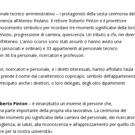
sonale tecnico amministrativo – i protagonisti della sesta cerimonia del
enenza all’Ateneo friulano. Il rettore Roberto Pinton e il prorettore
noscimento simbolico per ricordare tre momenti significativi della lor
ervizio, progressione di carriera, quiescenza. Un tributo a chi, nei diver
dell’Ateneo. L’anno scorso sono stati assunti o hanno avuto una
i (associati e ordinari) e 33 appartenenti al personale tecnico
n 36 tra personale, ricercatori e professori.
i, ricercatori e personale, e i diretti interessati, hanno affollato l’aula
a prende il nome dal caratteristico copricapo, simbolo dell’appartenen
ipato anche i direttori, o loro delegati, degli otto dipartimenti
berto Pinton
– è innanzitutto un insieme di persone che,
na parte importante della propria vita lavorativa. La cerimonia del
 momenti più significativi della carriera del personale, dei ricercator
lienza, ai saluti, alla riconoscenza e all’apprezzamento per quello c
re per la nostra università».