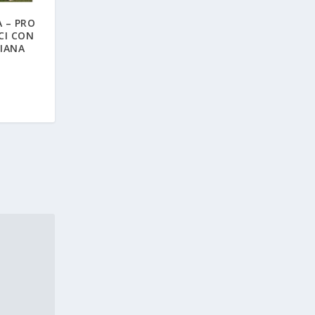
 – PRO
ECI CON
ZIANA