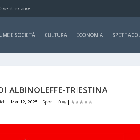
Cosentino vince ...
UME E SOCIETÀ
CULTURA
ECONOMIA
SPETTACOLI
 DI ALBINOLEFFE-TRIESTINA
ich
|
Mar 12, 2025
|
Sport
|
0
|