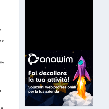
o
e e
lla
e
a
 il