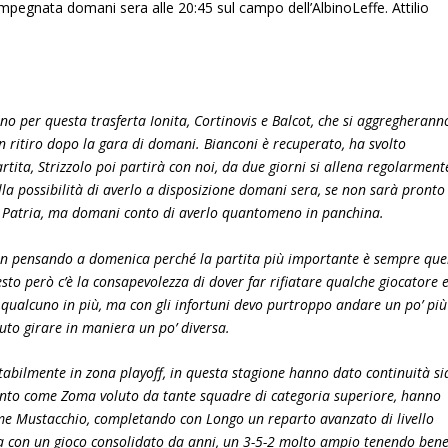
, impegnata domani sera alle 20:45 sul campo dell’AlbinoLeffe. Attilio
no per questa trasferta Ionita, Cortinovis e Balcot, che si aggregherann
 ritiro dopo la gara di domani. Bianconi è recuperato, ha svolto
rtita, Strizzolo poi partirà con noi, da due giorni si allena regolarment
la possibilità di averlo a disposizione domani sera, se non sarà pronto
o Patria, ma domani conto di averlo quantomeno in panchina.
on pensando a domenica perché la partita più importante è sempre que
sto però c’è la consapevolezza di dover far rifiatare qualche giocatore 
he qualcuno in più, ma con gli infortuni devo purtroppo andare un po’ più
oluto girare in maniera un po’ diversa.
abilmente in zona playoff, in questa stagione hanno dato continuità si
mento come Zoma voluto da tante squadre di categoria superiore, hanno
ome Mustacchio, completando con Longo un reparto avanzato di livello
ra con un gioco consolidato da anni, un 3-5-2 molto ampio tenendo bene