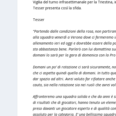
Vigilia del turno infrasettimanale per la Triestina
Tesser presenta così la sfida.
Tesser
“Partendo dalle condizioni della rosa, non partiran
alla squadra venerdì a Verona dove ci fermeremo in
allenamento ieri ed oggi e dovrebbe essere della pa
sta abbastanza bene. Parlerò con lui domattina sul
domani lo sarà per la gara di domenica con la Pr
Domani un po’ di rotazione ci sarà sicuramente, n
che ci aspetta quindi quella di domani. In tutto que
dar spazio ad altri. Avrei voluto far rifiatare anc
cauto, sia nella rotazione sia nei ruoli che avrei v
Affronteremo una squadra solida e che da anni è st
di risultati che di giocatori, hanno tenuto un ele
preso davanti un giocatore esperto e di qualità c
assoluto per la categoria. E’ una bellissima squad