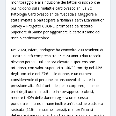
monitoraggio e alla riduzione dei fattori di rischio che
più incidono sulle malattie cardiovascolari. La SC
Patologie Cardiovascolari dell’Ospedale Maggiore è
stata invitata a partecipare all’Italian Health Examination
Survey – Progetto CUORE, promossa dall’Istituto
Superiore di Sanità per aggiornare le carte italiane del
rischio cardiovascolare.
Nel 2024, infatti, l’indagine ha coinvolto 200 residenti di
Trieste di età compresa tra 35 e 74 anni. I dati raccolti
rilevano percentuali ancora elevate di ipertensione
arteriosa, con valori superiori a 140/90 mmHg nel 44%
degli uomini e nel 27% delle donne, e un numero
considerevole di persone inconsapevoli di avere la
pressione alta. Sul fronte del peso corporeo, quasi due
terzi degli uomini risultano in sovrappeso o obesi,
mentre il 40% delle donne registra un eccesso
ponderale. Il fumo rimane inoltre un’abitudine piuttosto
radicata (22% in entrambi i sessi), mentre l’analisi
dell’escrezione urinaria di sodio conferma una eccessiva