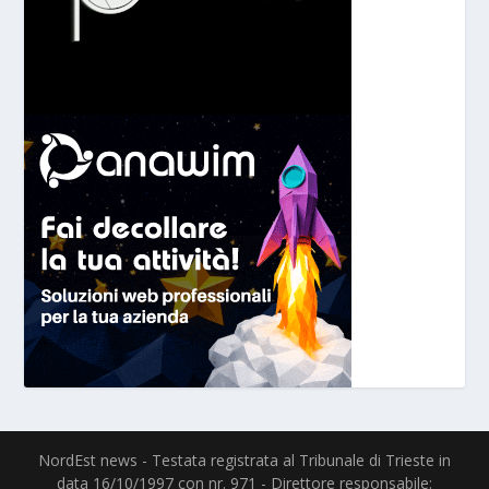
NordEst news - Testata registrata al Tribunale di Trieste in
data 16/10/1997 con nr. 971 - Direttore responsabile: