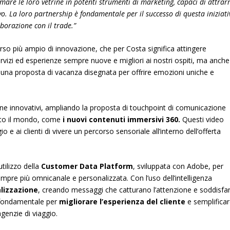
mare le loro vetrine in potenti strumenti di marketing, capaci di attrar
. La loro partnership è fondamentale per il successo di questa iniziati
borazione con il trade.”
orso più ampio di innovazione, che per Costa significa attingere
servizi ed esperienze sempre nuove e migliori ai nostri ospiti, ma anche
so una proposta di vacanza disegnata per offrire emozioni uniche e
ne innovativi, ampliando la proposta di touchpoint di comunicazione
tutto il mondo, come
i nuovi contenuti immersivi 360.
Questi video
io e ai clienti di vivere un percorso sensoriale all’interno dell’offerta
utilizzo della
Customer Data Platform
, sviluppata con Adobe, per
pre più omnicanale e personalizzata. Con l’uso dell’intelligenza
lizzazione
, creando messaggi che catturano l’attenzione e soddisfa
è fondamentale per
migliorare l’esperienza del cliente
e semplifica
genzie di viaggio.