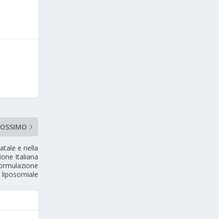
ROSSIMO
atale e nella
ione Italiana
 formulazione
 liposomiale