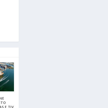
NE
RTO
S E TIV