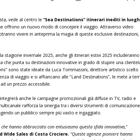
sta, vede al centro le
“Sea Destinations”
itinerari inediti in luogh
he offrono un nuovo modo di concepire il viaggio. Attraverso video
potranno vivere in anteprima la magia di queste esclusive destinazioni,
la stagione invernale 2025, anche gli itinerari estivi 2025 includeranno
ta che punta su destinazioni innovative in grado di stupire una clientel
ons” sono state ideate da Luca Tommassini, direttore artistico scelto
za di viaggio e si affiancano alle “Land Destinations”, le mete a ter
 ad un prezzo accessibile.
le integrerà anche le campagne promozionali già diffuse in TV, radio e
icanale rafforza la sinergia tra i diversi strumenti di comunicazione
gendo un pubblico sempre più vasto e ingaggiato.
io che hanno abbracciato con entusiasmo questa sfida innovativa,”
ld Wide Sales di Costa Crociere.
“Queste agenzie pioniere hanno