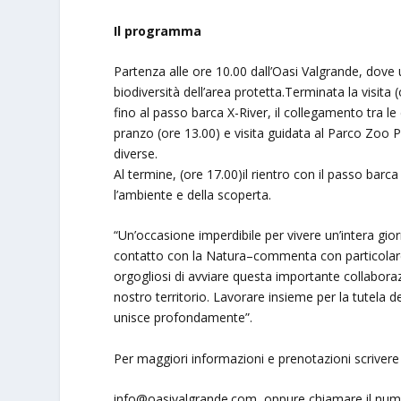
Il programma
Partenza alle ore 10.00 dall’Oasi Valgrande, dove
biodiversità dell’area protetta.Terminata la visita (
fino al passo barca X-River, il collegamento tra l
pranzo (ore 13.00) e visita guidata al Parco Zoo 
diverse.
Al termine, (ore 17.00)il rientro con il passo barc
l’ambiente e della scoperta.
“Un’occasione imperdibile per vivere un’intera gi
contatto con la Natura–commenta con particolare
orgogliosi di avviare questa importante collaboraz
nostro territorio. Lavorare insieme per la tutela 
unisce profondamente”.
Per maggiori informazioni e prenotazioni scrivere
info@oasivalgrande.com
oppure chiamare il nu