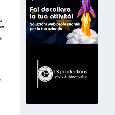
ca
one
ie
l