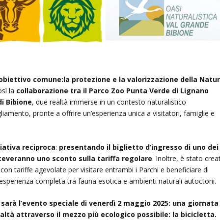
obiettivo comune:la protezione e la valorizzazione della Natu
osì la
collaborazione tra il Parco Zoo Punta Verde di Lignano
di Bibione
, due realtà immerse in un contesto naturalistico
iamento, pronte a offrire un’esperienza unica a visitatori, famiglie e
ziativa reciproca
:
presentando il biglietto d’ingresso di uno dei
 riceveranno uno sconto sulla tariffa regolare
. Inoltre, è stato crea
 con tariffe agevolate per visitare entrambi i Parchi e beneficiare di
’esperienza completa tra fauna esotica e ambienti naturali autoctoni.
 sarà l’evento speciale di venerdì 2 maggio 2025: una giornata
ltà attraverso il mezzo più ecologico possibile: la bicicletta.