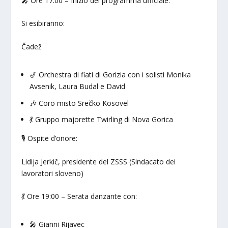
🎤 Ore 17:00 – Inizio del programma ufficiale:
Si esibiranno:
Čadež
🎷 Orchestra di fiati di Gorizia con i solisti Monika
Avsenik, Laura Budal e David
🎶 Coro misto Srečko Kosovel
💃 Gruppo majorette Twirling di Nova Gorica
🎙 Ospite d’onore:
Lidija Jerkič, presidente del ZSSS (Sindacato dei
lavoratori sloveno)
💃 Ore 19:00 – Serata danzante con:
🎤 Gianni Rijavec