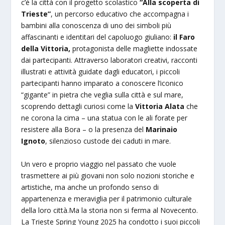
c’è la città con il progetto scolastico
“Alla scoperta di
Trieste”
, un percorso educativo che accompagna i
bambini alla conoscenza di uno dei simboli più
affascinanti e identitari del capoluogo giuliano:
il Faro
della Vittoria,
protagonista delle magliette indossate
dai partecipanti. Attraverso laboratori creativi, racconti
illustrati e attività guidate dagli educatori, i piccoli
partecipanti hanno imparato a conoscere l’iconico
“gigante” in pietra che veglia sulla città e sul mare,
scoprendo dettagli curiosi come la
Vittoria Alata
che
ne corona la cima – una statua con le ali forate per
resistere alla Bora – o la presenza del
Marinaio
Ignoto
, silenzioso custode dei caduti in mare.
Un vero e proprio viaggio nel passato che vuole
trasmettere ai più giovani non solo nozioni storiche e
artistiche, ma anche un profondo senso di
appartenenza e meraviglia per il patrimonio culturale
della loro città.Ma la storia non si ferma al Novecento.
La Trieste Spring Young 2025 ha condotto i suoi piccoli