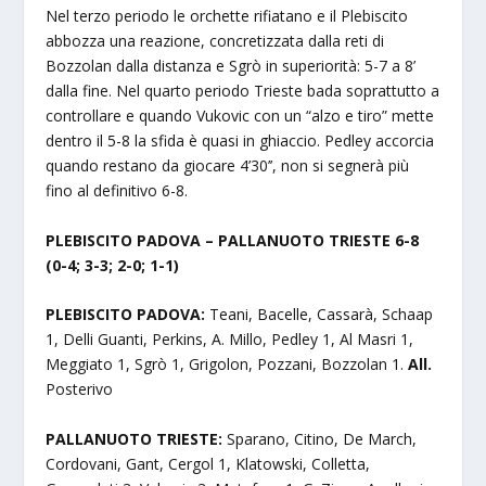
Nel terzo periodo le orchette rifiatano e il Plebiscito
abbozza una reazione, concretizzata dalla reti di
Bozzolan dalla distanza e Sgrò in superiorità: 5-7 a 8’
dalla fine. Nel quarto periodo Trieste bada soprattutto a
controllare e quando Vukovic con un “alzo e tiro” mette
dentro il 5-8 la sfida è quasi in ghiaccio. Pedley accorcia
quando restano da giocare 4’30’’, non si segnerà più
fino al definitivo 6-8.
PLEBISCITO PADOVA – PALLANUOTO TRIESTE 6-8
(0-4; 3-3; 2-0; 1-1)
PLEBISCITO PADOVA:
Teani, Bacelle, Cassarà, Schaap
1, Delli Guanti, Perkins, A. Millo, Pedley 1, Al Masri 1,
Meggiato 1, Sgrò 1, Grigolon, Pozzani, Bozzolan 1.
All.
Posterivo
PALLANUOTO TRIESTE:
Sparano, Citino, De March,
Cordovani, Gant, Cergol 1, Klatowski, Colletta,