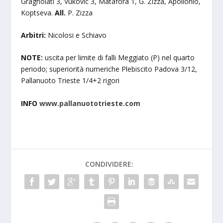
Gragnolati 3, Vukovic 3, Matafora 1, G. Zizza, Apollonio,
Koptseva.
All.
P. Zizza
Arbitri:
Nicolosi e Schiavo
NOTE:
uscita per limite di falli Meggiato (P) nel quarto
periodo; superiorità numeriche Plebiscito Padova 3/12,
Pallanuoto Trieste 1/4+2 rigori
INFO
www.pallanuototrieste.com
CONDIVIDERE: