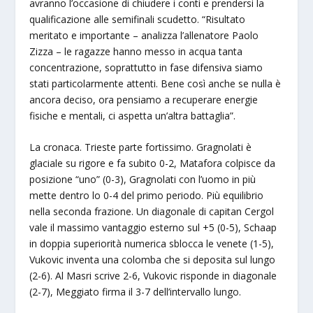
avranno l’occasione di chiudere i conti e prendersi la
qualificazione alle semifinali scudetto. “Risultato
meritato e importante – analizza l’allenatore Paolo
Zizza – le ragazze hanno messo in acqua tanta
concentrazione, soprattutto in fase difensiva siamo
stati particolarmente attenti. Bene così anche se nulla è
ancora deciso, ora pensiamo a recuperare energie
fisiche e mentali, ci aspetta un’altra battaglia”.
La cronaca. Trieste parte fortissimo. Gragnolati è
glaciale su rigore e fa subito 0-2, Matafora colpisce da
posizione “uno” (0-3), Gragnolati con l’uomo in più
mette dentro lo 0-4 del primo periodo. Più equilibrio
nella seconda frazione. Un diagonale di capitan Cergol
vale il massimo vantaggio esterno sul +5 (0-5), Schaap
in doppia superiorità numerica sblocca le venete (1-5),
Vukovic inventa una colomba che si deposita sul lungo
(2-6). Al Masri scrive 2-6, Vukovic risponde in diagonale
(2-7), Meggiato firma il 3-7 dell’intervallo lungo.