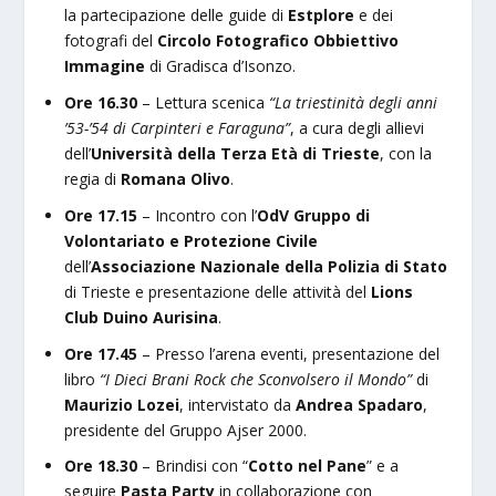
la partecipazione delle guide di
Estplore
e dei
fotografi del
Circolo Fotografico Obbiettivo
Immagine
di Gradisca d’Isonzo.
Ore 16.30
– Lettura scenica
“La triestinità degli anni
’53-’54 di Carpinteri e Faraguna”
, a cura degli allievi
dell’
Università della Terza Età di Trieste
, con la
regia di
Romana Olivo
.
Ore 17.15
– Incontro con l’
OdV Gruppo di
Volontariato e Protezione Civile
dell’
Associazione Nazionale della Polizia di Stato
di Trieste e presentazione delle attività del
Lions
Club Duino Aurisina
.
Ore 17.45
– Presso l’arena eventi, presentazione del
libro
“I Dieci Brani Rock che Sconvolsero il Mondo”
di
Maurizio Lozei
, intervistato da
Andrea Spadaro
,
presidente del Gruppo Ajser 2000.
Ore 18.30
– Brindisi con “
Cotto nel Pane
” e a
seguire
Pasta Party
in collaborazione con