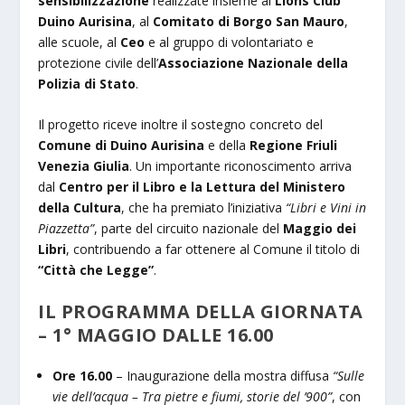
sensibilizzazione
realizzate insieme al
Lions Club
Duino Aurisina
, al
Comitato di Borgo San Mauro
,
alle scuole, al
Ceo
e al gruppo di volontariato e
protezione civile dell’
Associazione Nazionale della
Polizia di Stato
.
Il progetto riceve inoltre il sostegno concreto del
Comune di Duino Aurisina
e della
Regione Friuli
Venezia Giulia
. Un importante riconoscimento arriva
dal
Centro per il Libro e la Lettura del Ministero
della Cultura
, che ha premiato l’iniziativa
“Libri e Vini in
Piazzetta”
, parte del circuito nazionale del
Maggio dei
Libri
, contribuendo a far ottenere al Comune il titolo di
“Città che Legge”
.
IL PROGRAMMA DELLA GIORNATA
– 1° MAGGIO DALLE 16.00
Ore 16.00
– Inaugurazione della mostra diffusa
“Sulle
vie dell’acqua – Tra pietre e fiumi, storie del ’900”
, con