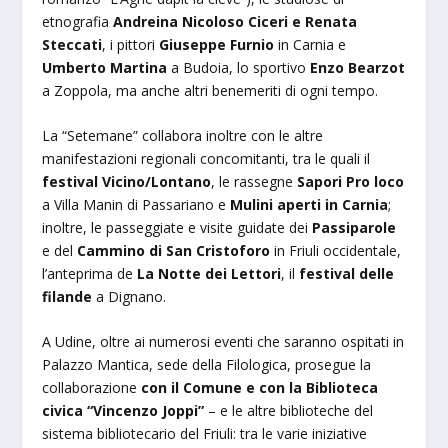
etnografia
Andreina Nicoloso Ciceri e Renata
Steccati
, i pittori
Giuseppe Furnio
in Carnia e
Umberto Martina
a Budoia, lo sportivo
Enzo Bearzot
a Zoppola, ma anche altri benemeriti di ogni tempo.
La “Setemane” collabora inoltre con le altre
manifestazioni regionali concomitanti, tra le quali il
festival Vicino/Lontano
, le rassegne
Sapori Pro loco
a Villa Manin di Passariano e
Mulini aperti in Carnia
;
inoltre, le passeggiate e visite guidate dei
Passiparole
e del
Cammino di San Cristoforo
in Friuli occidentale,
l’anteprima de
La Notte dei Lettori
, il
festival delle
filande
a Dignano.
A Udine, oltre ai numerosi eventi che saranno ospitati in
Palazzo Mantica, sede della Filologica, prosegue la
collaborazione
con il Comune e con la Biblioteca
civica “Vincenzo Joppi”
– e le altre biblioteche del
sistema bibliotecario del Friuli: tra le varie iniziative