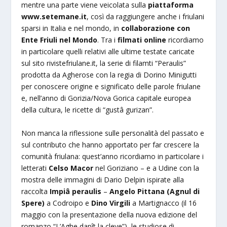
mentre una parte viene veicolata sulla
piattaforma
www.setemane.it
, così da raggiungere anche i friulani
sparsi in Italia e nel mondo, in
collaborazione con
Ente Friuli nel Mondo
. Tra i
filmati online
ricordiamo
in particolare quelli relativi alle ultime testate caricate
sul sito rivistefriulane.it, la serie di filamti “Peraulis”
prodotta da Agherose con la regia di Dorino Minigutti
per conoscere origine e significato delle parole friulane
e, nell’anno di Gorizia/Nova Gorica capitale europea
della cultura, le ricette di “gustâ gurizan”.
Non manca la riflessione sulle personalità del passato e
sul contributo che hanno apportato per far crescere la
comunità friulana: quest’anno ricordiamo in particolare i
letterati
Celso Macor
nel Goriziano – e a Udine con la
mostra delle immagini di Dario Delpin ispirate alla
raccolta
Impiâ peraulis
–
Angelo Pittana (Agnul di
Spere)
a Codroipo e
Dino Virgili
a Martignacco (il 16
maggio con la presentazione della nuova edizione del
romanzo “L’Aghe dapît la cleve”), le studiose di