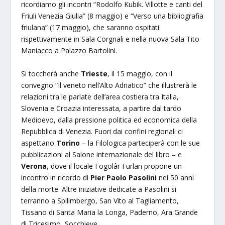
ricordiamo gli incontri “Rodolfo Kubik. Villotte e canti del
Friuli Venezia Giulia” (8 maggio) e “Verso una bibliografia
friulana” (17 maggio), che saranno ospitati
rispettivamente in Sala Corgnali e nella nuova Sala Tito
Maniacco a Palazzo Bartolini.
Si toccherà anche
Trieste
, il 15 maggio, con il
convegno “Il veneto nell’Alto Adriatico” che illustrerà le
relazioni tra le parlate dell’area costiera tra Italia,
Slovenia e Croazia interessata, a partire dal tardo
Medioevo, dalla pressione politica ed economica della
Repubblica di Venezia. Fuori dai confini regionali ci
aspettano
Torino
– la Filologica parteciperà con le sue
pubblicazioni al Salone internazionale del libro – e
Verona
, dove il locale Fogolâr Furlan propone un
incontro in ricordo di
Pier Paolo Pasolini
nei 50 anni
della morte. Altre iniziative dedicate a Pasolini si
terranno a Spilimbergo, San Vito al Tagliamento,
Tissano di Santa Maria la Longa, Paderno, Ara Grande
di Tricesimo, Socchieve.