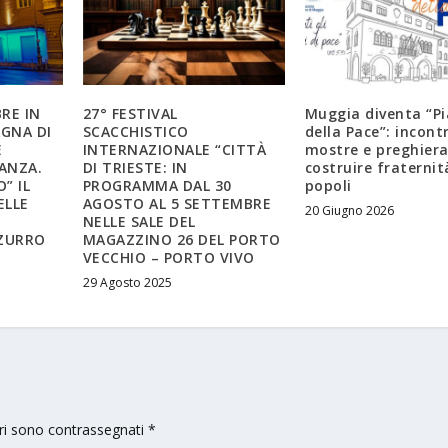
RE IN
27° FESTIVAL
Muggia diventa “P
GNA DI
SCACCHISTICO
della Pace”: incontr
E
INTERNAZIONALE “CITTÀ
mostre e preghiera
RANZA.
DI TRIESTE: IN
costruire fraternità
” IL
PROGRAMMA DAL 30
popoli
ELLE
AGOSTO AL 5 SETTEMBRE
20 Giugno 2026
NELLE SALE DEL
ZZURRO
MAGAZZINO 26 DEL PORTO
VECCHIO – PORTO VIVO
29 Agosto 2025
ori sono contrassegnati
*