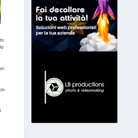
to
la
no:
con
i