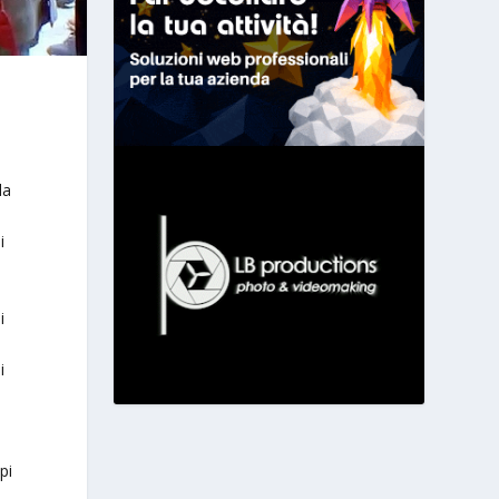
la
i
i
i
pi