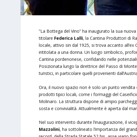
”La Bottega del Vino” ha inaugurato la sua nuova s
titolare
Federica Lalli
, la Cantina Produttori di Ra
locale, attivo sin dal 1925, si trova accanto all’e
intitolata a una donna. Un luogo simbolico, prof
Cantina pordenonese, confidando nelle potenzialità
Posizionata lungo la direttrice del Passo di Monte 
turistici, in particolare quelli provenienti dall’Austri
Ora, il nuovo spazio non è solo un punto vendita 
prodotti tipici locali, come i formaggi del Caseifi
Molinaro. La struttura dispone di ampio parcheggi
sosta e convivialità. Attualmente è aperta dal m
Nel suo intervento durante l’inaugurazione, il vice
Mazzolini
, ha sottolineato l’importanza del grande
record, della Strada Statale 52 bis, asse viario f