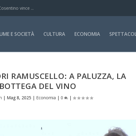
Cosentino vince ...
UME E SOCIETÀ
CULTURA
ECONOMIA
SPETTACOLI
I RAMUSCELLO: A PALUZZA, LA
BOTTEGA DEL VINO
h
|
Mag 8, 2025
|
Economia
|
0
|