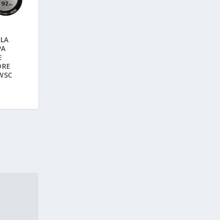
LLA
PA
E
ORE
IWSC