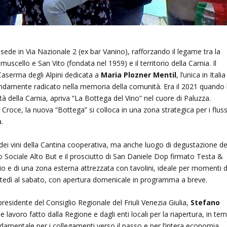
ede in Via Nazionale 2 (ex bar Vanino), rafforzando il legame tra la
muscello e San Vito (fondata nel 1959) e il territorio della Carnia. Il
x Caserma degli Alpini dedicata a
Maria Plozner Mentil
, l’unica in Italia
ondamente radicato nella memoria della comunità. Era il 2021 quando 
 della Carnia, apriva “La Bottega del Vino” nel cuore di Paluzza.
Croce, la nuova “Bottega” si colloca in una zona strategica per i fluss
a.
dei vini della Cantina cooperativa, ma anche luogo di degustazione de
cio Sociale Alto But e il prosciutto di San Daniele Dop firmato Testa &
o e di una zona esterna attrezzata con tavolini, ideale per momenti d
artedì al sabato, con apertura domenicale in programma a breve.
presidente del Consiglio Regionale del Friuli Venezia Giulia,
Stefano
 lavoro fatto dalla Regione e dagli enti locali per la riapertura, in tem
ondamentale per i collegamenti verso il passo e per l’intera economia