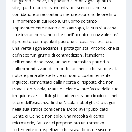
Un giorno di neve, un paesino di montagna, quattro
vite, quattro anime si incontrano, si incrociano, si
confidano e si raccontano mentre scorrono le ore fino
al momento in cui Nicola, un uomo soltanto
apparentemente ruvido e misantropo, le riunirà a cena.
I tre invitati non sanno che quell’incontro conviviale sarà
il pretesto con il quale il padrone di casa rivelerà loro
una verità agghiacciante. Il protagonista, Antonio, che si
definisce “un grumo di contraddizioni, l’emblema
dell’umana debolezza, un peto sarcastico partorito
dall’immondezzaio del mondo, un inerte che sorride alla
notte e parla alle stelle”, è un uomo costantemente
inquieto, tormentato dalla ricerca di risposte che non
trova. Con Nicola, Maria e Selene – interfaccia delle sue
irrequietezze – i dialoghi si addentreranno impietosi nel
cuore dell’esistenza finché Nicola li obbligherà a seguirli
nella sua atroce confidenza. Dopo aver pubblicato
Gente di Udine e non solo, una raccolta di cento
microstorie, l’autore ci propone ora un romanzo
fortemente introspettivo, che scava fino alle viscere