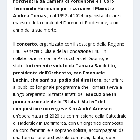
l’Orchestra da Camera di Pordenone e il Coro
femminile Harmonia per ricordare il Maestro
Andrea Tomasi
, dal 1992 al 2024 organista titolare e
maestro della corale del Duomo di Pordenone, a un
anno dalla sua morte.
Il
concerto,
organizzato con il sostegno deIla Regione
Friuli Venezia Giulia e della Fondazione Friuli in
collaborazione con la Parrocchia del Duomo, è
stato
fortemente voluto da Tamara Sacilotto,
presidente dell’Orchestra, con Emanuele
Lachin,
che sarà sul podio del direttore,
per offrire
al pubblico l’originale programma che Tomasi aveva a
lungo preparato. Si tratta infatti dell’
esecuzione in
prima nazionale dello “Stabat Mater” del
compositore norvegese Kim André Arnesen
,
un’opera nata nel 2020 su commissione della Cattedrale
di Haderslev in Danimarca, con un organico composto
da coro femminile e soprano solista, accompagnati da
una formazione orchestrale con archi, flauto, oboe,