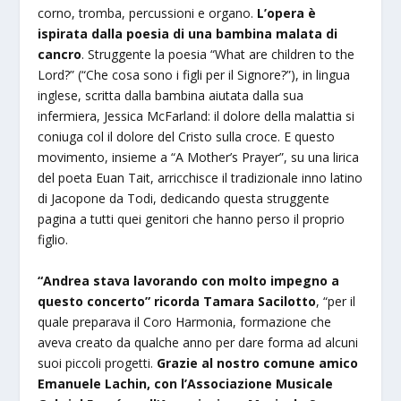
corno, tromba, percussioni e organo.
L’opera è
ispirata dalla poesia di una bambina malata di
cancro
. Struggente la poesia “What are children to the
Lord?” (“Che cosa sono i figli per il Signore?”), in lingua
inglese, scritta dalla bambina aiutata dalla sua
infermiera, Jessica McFarland: il dolore della malattia si
coniuga col il dolore del Cristo sulla croce. E questo
movimento, insieme a “A Mother’s Prayer”, su una lirica
del poeta Euan Tait, arricchisce il tradizionale inno latino
di Jacopone da Todi, dedicando questa struggente
pagina a tutti quei genitori che hanno perso il proprio
figlio.
“Andrea stava lavorando con molto impegno a
questo concerto” ricorda Tamara Sacilotto
, “per il
quale preparava il Coro Harmonia, formazione che
aveva creato da qualche anno per dare forma ad alcuni
suoi piccoli progetti.
Grazie al nostro comune amico
Emanuele Lachin, con l’Associazione Musicale