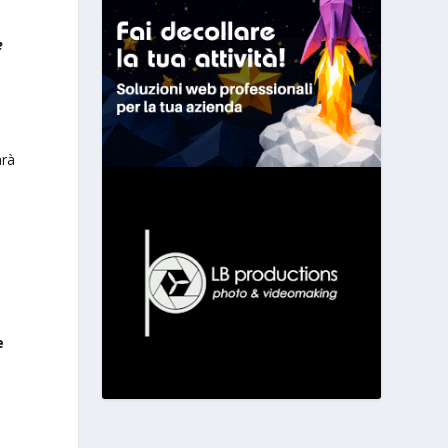
e
arà
e
e
e