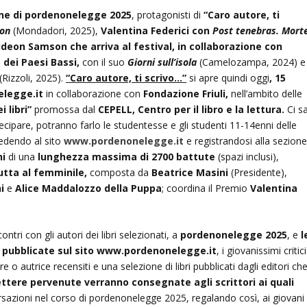
lone di pordenonelegge 2025
, protagonisti di
“Caro autore, ti
don
(Mondadori, 2025),
Valentina Federici con
Post tenebras. Mort
deon Samson che arriva al festival,
in collaborazione con
dei Paesi Bassi,
con il suo
Giorni sull’isola
(Camelozampa, 2024) e
(Rizzoli, 2025).
“Caro autore, ti scrivo…”
si apre quindi oggi
, 15
elegge.it
in collaborazione con
Fondazione Friuli,
nell’ambito delle
i libri”
promossa dal
CEPELL, Centro per il libro e la lettura.
Ci s
ecipare, potranno farlo le studentesse e gli studenti 11-14enni delle
ccedendo al sito
www.pordenonelegge.it
e registrandosi alla sezion
ni
di una
lunghezza massima di 2700 battute
(spazi inclusi),
tutta al femminile,
composta da
Beatrice Masini
(Presidente),
i
e
Alice Maddalozzo della Puppa
; coordina il Premio
Valentina
ontri con gli autori dei libri selezionati, a
pordenonelegge 2025
, e
l
o pubblicate sul sito
www.pordenonelegge.it
, i giovanissimi critici
 autrice recensiti e una selezione di libri pubblicati dagli editori ch
ettere pervenute verranno consegnate agli scrittori ai quali
rsazioni nel corso di pordenonelegge 2025, regalando così, ai giovani