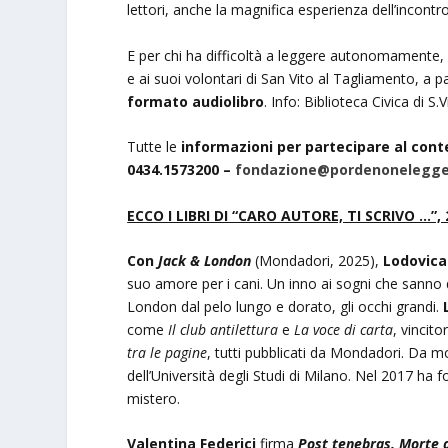
lettori, anche la magnifica esperienza dell’incontr
E per chi ha difficoltà a leggere autonomamente, g
e ai suoi volontari di San Vito al Tagliamento, a par
formato audiolibro
. Info: Biblioteca Civica di S
Tutte le
informazioni per partecipare al conte
0434.1573200 –
fondazione@pordenonelegge
ECCO I LIBRI DI “CARO AUTORE, TI SCRIVO …”,
Con
Jack & London
(Mondadori, 2025),
Lodovic
suo amore per i cani. Un inno ai sogni che sanno d
London dal pelo lungo e dorato, gli occhi grandi.
come
Il club antilettura
e
La voce di carta
, vincit
tra le pagine
, tutti pubblicati da Mondadori. Da mol
dell’Università degli Studi di Milano. Nel 2017 ha f
mistero.
Valentina Federici
firma
Post tenebras. Morte a