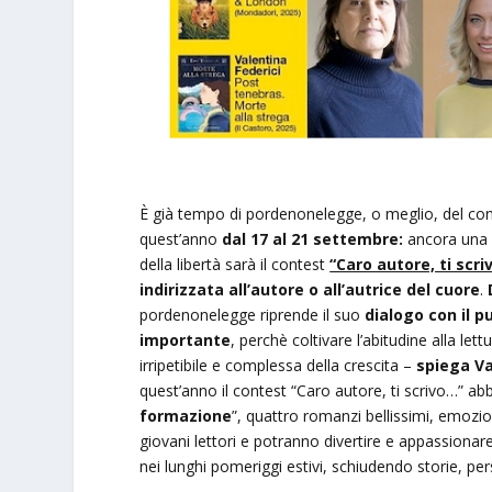
È già tempo di pordenonelegge, o meglio, del cont
quest’anno
dal 17 al 21 settembre:
ancora una v
della libertà sarà il contest
“Caro autore, ti scr
indirizzata all’autore o all’autrice del cuore
.
pordenonelegge riprende il suo
dialogo con il p
importante
, perchè coltivare l’abitudine alla le
irripetibile e complessa della crescita –
spiega V
quest’anno il contest “Caro autore, ti scrivo…” a
formazione
”, quattro romanzi bellissimi, emozion
giovani lettori e potranno divertire e appassionare
nei lunghi pomeriggi estivi, schiudendo storie, pe