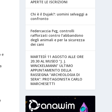
APERTE LE ISCRIZIONI
Chi è il Dujak?: uomini selvaggi a
confronto
Federcaccia Fvg, controlli
rafforzati contro l’abbandono
degli animali e per la sicurezza
dei cani
o e
MARTEDÌ 11 AGOSTO ALLE ORE
20.30 AL MUSEO “J. J.
WINCKELMANN” ULTIMO
a
APPUNTAMENTO DELLA
RASSEGNA “ARCHEOLOGIA DI
a
SERA”: PROTAGONISTA CARLO
MARCHESETTI
e