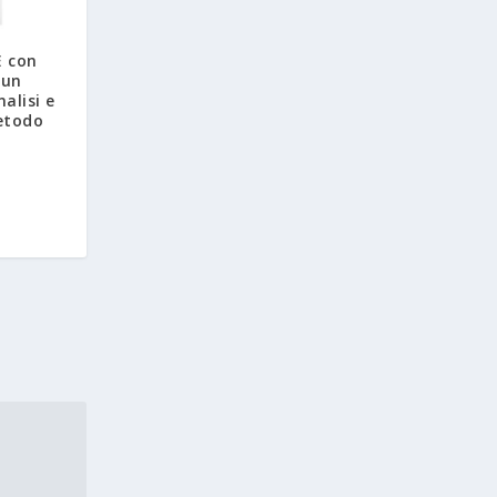
 con
 un
alisi e
etodo