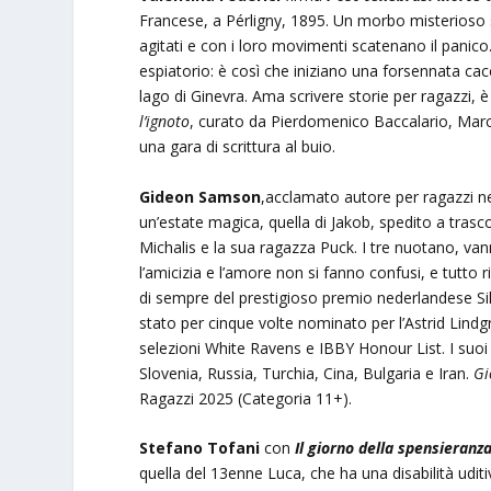
Francese, a Pérligny, 1895. Un morbo misterioso s
agitati e con i loro movimenti scatenano il panic
espiatorio: è così che iniziano una forsennata cac
lago di Ginevra. Ama scrivere storie per ragazzi,
l’ignoto
, curato da Pierdomenico Baccalario, Marco
una gara di scrittura al buio.
Gideon Samson
,acclamato autore per ragazzi n
un’estate magica, quella di Jakob, spedito a trasc
Michalis e la sua ragazza Puck. I tre nuotano, vann
l’amicizia e l’amore non si fanno confusi, e tutto r
di sempre del prestigioso premio nederlandese Silv
stato per cinque volte nominato per l’Astrid Lindg
selezioni White Ravens e IBBY Honour List. I suoi
Slovenia, Russia, Turchia, Cina, Bulgaria e Iran.
Gi
Ragazzi 2025 (Categoria 11+).
Stefano Tofani
con
Il giorno della spensieranz
quella del 13enne Luca, che ha una disabilità udi