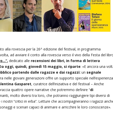
o alla rovescia per la 26^ edizione del festival, in programma
olta, ad avviare il conto alla rovescia verso il vivo della Festa del libr
ivo…”
,
dedicato alle
recensioni dei libri, in forma di lettera
Da oggi, quindi, giovedì 15 maggio, si riparte
: «E ancora una volt
ubblico partendo dalle ragazze e dai ragazzi:
un
segnale
ttura nelle giovani generazioni offre un supporto speciale nell’esperienz
alentina Gasparet
, curatrice dell’iniziativa e del festival – Anche
bbraccia quattro opere narrative che potremmo definire “
di
anti, molto diversi tra loro, che potranno raggiungere tipi diversi di
 i nostri “critici in erba”. Letture che accompagneranno i ragazzi anch
rsonaggi e scenari capaci di animare e arricchire le loro conoscenze».