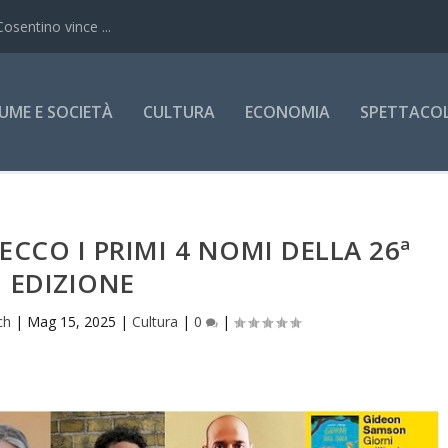
Cosentino vince ...
UME E SOCIETÀ
CULTURA
ECONOMIA
SPETTACOLI
CCO I PRIMI 4 NOMI DELLA 26ª
EDIZIONE
ch
|
Mag 15, 2025
|
Cultura
|
0
|