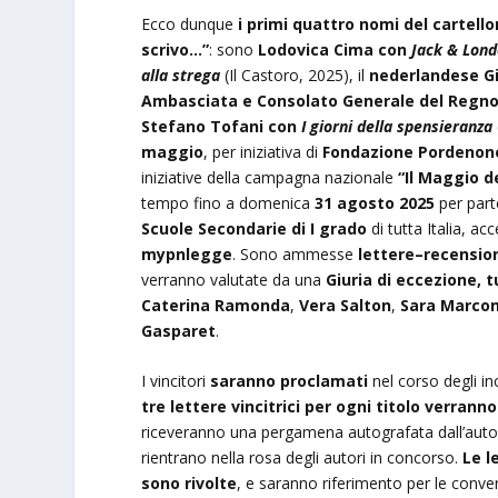
Ecco dunque
i primi quattro nomi del cartel
scrivo…”
: sono
Lodovica Cima con
Jack & Lon
alla strega
(Il Castoro, 2025), il
nederlandese Gi
Ambasciata e Consolato Generale del Regno 
Stefano Tofani con
I giorni della spensieranza
maggio
, per iniziativa di
Fondazione Pordenon
iniziative della campagna nazionale
“Il Maggio de
tempo fino a domenica
31 agosto 2025
per part
Scuole Secondarie di I grado
di tutta Italia, a
mypnlegge
. Sono ammesse
lettere–recensio
verranno valutate da una
Giuria di eccezione, 
Caterina Ramonda
,
Vera Salton
,
Sara Marcon
Gasparet
.
I vincitori
saranno proclamati
nel corso degli inc
tre lettere vincitrici per ogni titolo verrann
riceveranno una pergamena autografata dall’autore o
rientrano nella rosa degli autori in concorso.
Le l
sono rivolte
, e saranno riferimento per le conve