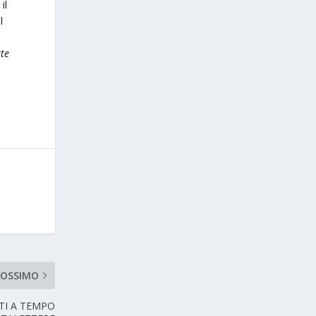
il
l
tte
ROSSIMO
NTI A TEMPO