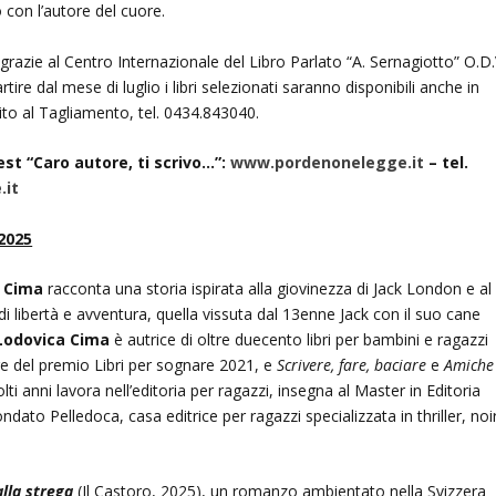
o con l’autore del cuore.
razie al Centro Internazionale del Libro Parlato “A. Sernagiotto” O.D.
tire dal mese di luglio i libri selezionati saranno disponibili anche in
.Vito al Tagliamento, tel. 0434.843040.
st “Caro autore, ti scrivo…”:
www.pordenonelegge.it
– tel.
.it
 2025
a Cima
racconta una storia ispirata alla giovinezza di Jack London e al
i libertà e avventura, quella vissuta dal 13enne Jack con il suo cane
Lodovica Cima
è autrice di oltre duecento libri per bambini e ragazzi
ore del premio Libri per sognare 2021, e
Scrivere, fare, baciare
e
Amiche
ti anni lavora nell’editoria per ragazzi, insegna al Master in Editoria
ondato Pelledoca, casa editrice per ragazzi specializzata in thriller, noi
lla strega
(Il Castoro, 2025), un romanzo ambientato nella Svizzera