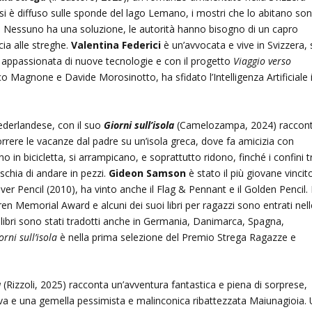
i è diffuso sulle sponde del lago Lemano, i mostri che lo abitano so
o. Nessuno ha una soluzione, le autorità hanno bisogno di un capro
cia alle streghe.
Valentina Federici
è un’avvocata e vive in Svizzera, 
 è appassionata di nuove tecnologie e con il progetto
Viaggio verso
 Magnone e Davide Morosinotto, ha sfidato l’Intelligenza Artificiale 
ederlandese, con il suo
Giorni sull’isola
(Camelozampa, 2024) raccon
orrere le vacanze dal padre su un’isola greca, dove fa amicizia con
o in bicicletta, si arrampicano, e soprattutto ridono, finché i confini t
ischia di andare in pezzi.
Gideon Samson
è stato il più giovane vincit
er Pencil (2010), ha vinto anche il Flag & Pennant e il Golden Pencil. 
ren Memorial Award e alcuni dei suoi libri per ragazzi sono entrati nell
 libri sono stati tradotti anche in Germania, Danimarca, Spagna,
orni sull’isola
è nella prima selezione del Premio Strega Ragazze e
a
(Rizzoli, 2025) racconta un’avventura fantastica e piena di sorprese,
tiva e una gemella pessimista e malinconica ribattezzata Maiunagioia.