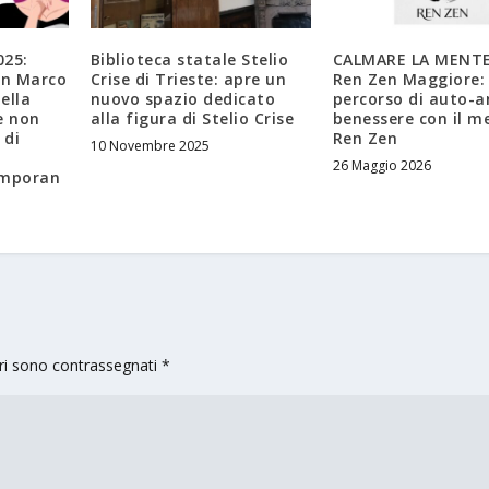
025:
Biblioteca statale Stelio
CALMARE LA MENTE
an Marco
Crise di Trieste: apre un
Ren Zen Maggiore:
ella
nuovo spazio dedicato
percorso di auto-an
e non
alla figura di Stelio Crise
benessere con il m
 di
Ren Zen
10 Novembre 2025
26 Maggio 2026
emporan
ori sono contrassegnati
*