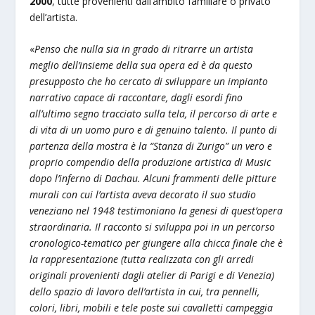
2000
, tutte provenienti dall’ambito familiare o privato
dell’artista.
«
Penso che nulla sia in grado di ritrarre un artista
meglio dell’insieme della sua opera ed è da questo
presupposto che ho cercato di sviluppare un impianto
narrativo capace di raccontare, dagli esordi fino
all’ultimo segno tracciato sulla tela, il percorso di arte e
di vita di un uomo puro e di genuino talento. Il punto di
partenza della mostra è la “Stanza di Zurigo” un vero e
proprio compendio della produzione artistica di Music
dopo l’inferno di Dachau. Alcuni frammenti delle pitture
murali con cui l’artista aveva decorato il suo studio
veneziano nel 1948 testimoniano la genesi di quest’opera
straordinaria. Il racconto si sviluppa poi in un percorso
cronologico-tematico per giungere alla chicca finale che è
la rappresentazione (tutta realizzata con gli arredi
originali provenienti dagli atelier di Parigi e di Venezia)
dello spazio di lavoro dell’artista in cui, tra pennelli,
colori, libri, mobili e tele poste sui cavalletti campeggia