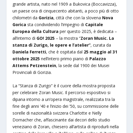
grande artista, nato nel 1909 a Bukovica (Boccavizza),
un paese ora di cinquecento abitanti, a poco più di otto
chilometri da
Gorizia
, città che con la slovena
Nova
Gorica
sta condividendo l’impegno di
Capitale
Europea della Cultura
per questo 2025, è dedicata –
all’interno di
GO! 2025
– la mostra “
Zoran Music. La
stanza di Zurigo, le opere e l’atelier”
, curata da
Daniela Ferretti
, che è ospitata dal
25 maggio al 31
ottobre 2025
nell’intero primo piano di
Palazzo
Attems Petzenstein
, la sede dal 1900 dei Musei
Provinciali di Gorizia.
La “Stanza di Zurigo” è il cuore della mostra proposta
per celebrare Zoran Music. Il percorso espositivo si
dipana intorno a un’opera magistrale, realizzata tra la
fine degli anni ’40 e l’inizio dei ’50, su commissione delle
sorelle di nazionalità svizzera Charlotte e Nelly
Dornacher che, affascinante dai decori dello studio
veneziano di Zoran, chiesero all’artista di riprodurli nella