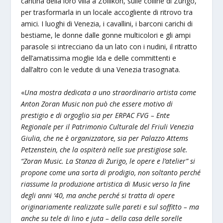
cantina della loro villa a Zollikon, sulle colline di Zurigo,
per trasformarla in un locale accogliente di ritrovo tra
amici. I luoghi di Venezia, i cavallini, i barconi carichi di
bestiame, le donne dalle gonne multicolori e gli ampi
parasole si intrecciano da un lato con i nudini, il ritratto
dell’amatissima moglie Ida e delle committenti e
dall’altro con le vedute di una Venezia trasognata.
«
Una mostra dedicata a uno straordinario artista come
Anton Zoran Music non può che essere motivo di
prestigio e di orgoglio sia per ERPAC FVG – Ente
Regionale per il Patrimonio Culturale del Friuli Venezia
Giulia, che ne è organizzatore, sia per Palazzo Attems
Petzenstein, che la ospiterà nelle sue prestigiose sale.
“Zoran Music. La Stanza di Zurigo, le opere e l’atelier” si
propone come una sorta di prodigio, non soltanto perché
riassume la produzione artistica di Music verso la fine
degli anni ‘40, ma anche perché si tratta di opere
originariamente realizzate sulle pareti e sul soffitto – ma
anche su tele di lino e juta – della casa delle sorelle