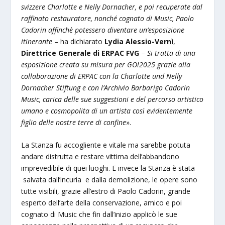
svizzere Charlotte e Nelly Dornacher, e poi recuperate dal
raffinato restauratore, nonché cognato di Music, Paolo
Cadorin affinchè potessero diventare un’esposizione
itinerante
– ha dichiarato
Lydia Alessio-Vernì
,
Direttrice Generale di ERPAC
FVG
–
Si tratta di una
esposizione creata su misura per GO!2025 grazie alla
collaborazione di ERPAC con la Charlotte und Nelly
Dornacher Stiftung e con l’Archivio Barbarigo Cadorin
Music, carica delle sue suggestioni e del percorso artistico
umano e cosmopolita di un artista così evidentemente
figlio delle nostre terre di confine
».
La Stanza fu accogliente e vitale ma sarebbe potuta
andare distrutta e restare vittima dell’abbandono
imprevedibile di quei luoghi. E invece la Stanza è stata
salvata dall’incuria e dalla demolizione, le opere sono
tutte visibili, grazie all’estro di Paolo Cadorin, grande
esperto dell’arte della conservazione, amico e poi
cognato di Music che fin dall’inizio applicò le sue