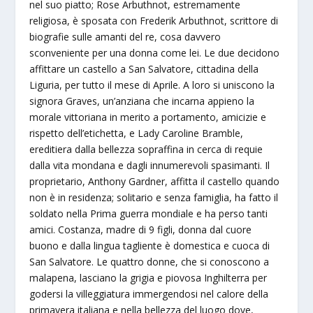
nel suo piatto; Rose Arbuthnot, estremamente
religiosa, è sposata con Frederik Arbuthnot, scrittore di
biografie sulle amanti del re, cosa davvero
sconveniente per una donna come lei. Le due decidono
affittare un castello a San Salvatore, cittadina della
Liguria, per tutto il mese di Aprile. A loro si uniscono la
signora Graves, un’anziana che incarna appieno la
morale vittoriana in merito a portamento, amicizie e
rispetto dell’etichetta, e Lady Caroline Bramble,
ereditiera dalla bellezza sopraffina in cerca di requie
dalla vita mondana e dagli innumerevoli spasimanti. Il
proprietario, Anthony Gardner, affitta il castello quando
non è in residenza; solitario e senza famiglia, ha fatto il
soldato nella Prima guerra mondiale e ha perso tanti
amici. Costanza, madre di 9 figli, donna dal cuore
buono e dalla lingua tagliente è domestica e cuoca di
San Salvatore. Le quattro donne, che si conoscono a
malapena, lasciano la grigia e piovosa Inghilterra per
godersi la villeggiatura immergendosi nel calore della
primavera italiana e nella bellezza del luogo dove,