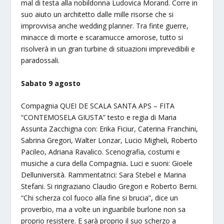
mal di testa alla nobildonna Ludovica Morand. Corre in
suo aiuto un architetto dalle mille risorse che si
improvvisa anche wedding planner. Tra finte guerre,
minacce di morte e scaramucce amorose, tutto si
risolverà in un gran turbine di situazioni imprevedibili e
paradossali.
Sabato 9 agosto
Compagnia QUEI DE SCALA SANTA APS – FITA
“CONTEMOSELA GIUSTA” testo e regia di Maria
Assunta Zacchigna con: Erika Ficiur, Caterina Franchini,
Sabrina Gregori, Walter Lonzar, Lucio Migheli, Roberto
Pacileo, Adriana Ravalico. Scenografia, costumi e
musiche a cura della Compagnia
.
Luci e suoni: Gioele
Delluniversità. Rammentatrici: Sara Stebel e Marina
Stefani. Si ringraziano Claudio Gregori e Roberto Berni.
“Chi scherza col fuoco alla fine si brucia”, dice un
proverbio, ma a volte un inguaribile burlone non sa
proprio resistere. E sarà proprio il suo scherzo a