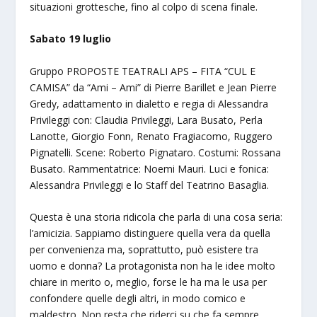
situazioni grottesche, fino al colpo di scena finale.
Sabato 19 luglio
Gruppo PROPOSTE TEATRALI APS – FITA “CUL E
CAMISA” da “Ami – Ami” di Pierre Barillet e Jean Pierre
Gredy, adattamento in dialetto e regia di Alessandra
Privileggi con: Claudia Privileggi, Lara Busato, Perla
Lanotte, Giorgio Fonn, Renato Fragiacomo, Ruggero
Pignatelli. Scene: Roberto Pignataro. Costumi: Rossana
Busato. Rammentatrice: Noemi Mauri. Luci e fonica:
Alessandra Privileggi e lo Staff del Teatrino Basaglia.
Questa è una storia ridicola che parla di una cosa seria:
l’amicizia. Sappiamo distinguere quella vera da quella
per convenienza ma, soprattutto, può esistere tra
uomo e donna? La protagonista non ha le idee molto
chiare in merito o, meglio, forse le ha ma le usa per
confondere quelle degli altri, in modo comico e
maldestro. Non resta che riderci su che fa sempre