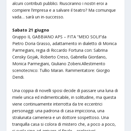
alcuni contributi pubblici. Riusciranno i nostri eroi a
compiere l’impresa e a salvare il teatro? Ma comunque
vada… sarà un in-successo.
Sabato 21 giugno
Gruppo IL GABBIANO APS – FITA “MEIO SOLI!”da
Pietro Doria Grasso, adattamento in dialetto di Monica
Parmegiani, regia di Riccardo Fortuna con: Sabrina
Censky Gojak, Roberto Creso, Gabriella Giordano,
Monica Parmegiani, Giuliano Zobeni.Allestimento
scenotecnico: Tullio Maran. Rammentatore: Giorgio
Dendi.
Una coppia di novelli sposi decide di passare una luna di
miele unica ed indimenticabile, in solitudine, ma questa
viene continuamente interrotta da tre eccentrici
personaggi: una padrona di casa impicciona, una
stralunata cameriera e un dottore sospettoso. Una
tranquilla casa si colora di mistero che, a poco a poco,
si svela sino ad arrivare al finale… esplosivo!