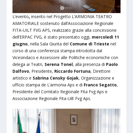
L’evento
,
inserito nel Progetto L’ARMONIA TEATRO
AMATORIALE sostenuto dall’Associazione Regionale
FITA-UILT FVG APS, realizzato grazie alla concessione
dell’ERPAC FVG, è stato presentato oggi,
mercoledì 11
giugno
, nella Sala Giunta del
Comune di Trieste
nel
corso di una conferenza stampa introdotta dal
Vicesindaco e Assessore alle Politiche economiche con
delega ai Teatri,
Serena Tonel
, alla presenza di
Paolo
Dalfovo
, Presidente,
Riccardo Fortuna
, Direttore
artistico e
Sabrina Censky Gojak
, Organizzazione e
ufficio stampa de L’armonia Aps e di
Franco Segatto
,
Presidente del Comitato Regionale Fita Fvg Aps e
Associazione Regionale Fita-Uilt Fvg Aps.