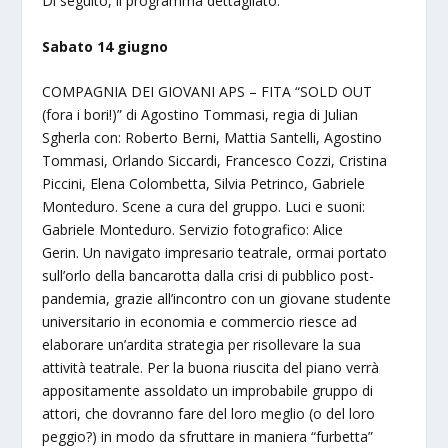
Di seguito, il programma dettagliato.
Sabato 14 giugno
COMPAGNIA DEI GIOVANI APS – FITA “SOLD OUT
(fora i bori!)” di Agostino Tommasi, regia di Julian
Sgherla con: Roberto Berni, Mattia Santelli, Agostino
Tommasi, Orlando Siccardi, Francesco Cozzi, Cristina
Piccini, Elena Colombetta, Silvia Petrinco, Gabriele
Monteduro. Scene a cura del gruppo. Luci e suoni:
Gabriele Monteduro. Servizio fotografico: Alice
Gerin. Un navigato impresario teatrale, ormai portato
sull’orlo della bancarotta dalla crisi di pubblico post-
pandemia, grazie all’incontro con un giovane studente
universitario in economia e commercio riesce ad
elaborare un’ardita strategia per risollevare la sua
attività teatrale. Per la buona riuscita del piano verrà
appositamente assoldato un improbabile gruppo di
attori, che dovranno fare del loro meglio (o del loro
peggio?) in modo da sfruttare in maniera “furbetta”