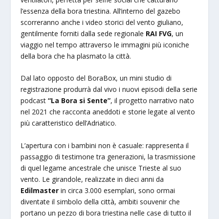
l’essenza della bora triestina. All’interno del gazebo
scorreranno anche i video storici del vento giuliano,
gentilmente forniti dalla sede regionale
RAI FVG
, un
viaggio nel tempo attraverso le immagini più iconiche
della bora che ha plasmato la città.
Dal lato opposto del BoraBox, un mini studio di
registrazione produrrà dal vivo i nuovi episodi della serie
podcast
“La Bora si Sente”
, il progetto narrativo nato
nel 2021 che racconta aneddoti e storie legate al vento
più caratteristico dell’Adriatico.
L’apertura con i bambini non è casuale: rappresenta il
passaggio di testimone tra generazioni, la trasmissione
di quel legame ancestrale che unisce Trieste al suo
vento. Le girandole, realizzate in dieci anni da
Edilmaster
in circa 3.000 esemplari, sono ormai
diventate il simbolo della città, ambiti souvenir che
portano un pezzo di bora triestina nelle case di tutto il