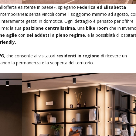
all’offerta esistente in paese», spiegano
Federica ed Elisabetta
 contemporanea: senza vincoli come il soggiorno minimo ad agosto, co
 e interamente gestiti in domotica. Ogni dettaglio è pensato per offrire
Cime: la sua
posizione centralissima
, una
bike room
che in inverno
ne agile
con
sei addetti a pieno regime
, e la possibilità di ospitar
riendly.
VG
, che consente ai visitatori
residenti in regione
di ricevere un
ivando la permanenza e la scoperta del territorio.