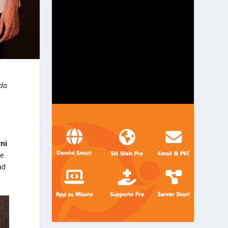
nda
rni
ie
ad