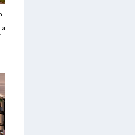
n
 si
e