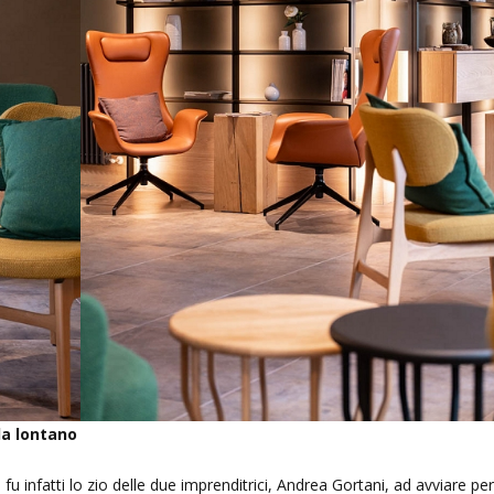
a lontano
: fu infatti lo zio delle due imprenditrici, Andrea Gortani, ad avviare pe