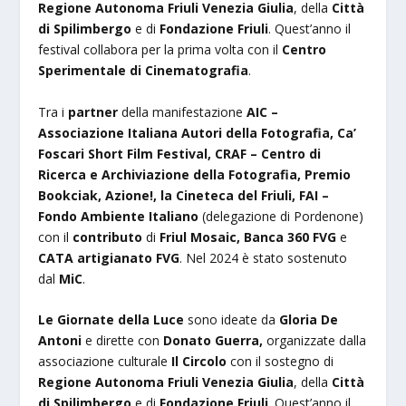
Regione Autonoma Friuli Venezia Giulia
, della
Città
di Spilimbergo
e di
Fondazione Friuli
. Quest’anno il
festival collabora per la prima volta con il
Centro
Sperimentale di Cinematografia
.
Tra i
partner
della manifestazione
AIC –
Associazione Italiana Autori della Fotografia, Ca’
Foscari Short Film Festival, CRAF – Centro di
Ricerca e Archiviazione della Fotografia, Premio
Bookciak, Azione!, la Cineteca del Friuli, FAI –
Fondo Ambiente Italiano
(delegazione di Pordenone)
con il
contributo
di
Friul Mosaic, Banca 360 FVG
e
CATA artigianato FVG
. Nel 2024 è stato sostenuto
dal
MiC
.
Le Giornate della Luce
sono ideate da
Gloria De
Antoni
e dirette con
Donato Guerra,
organizzate dalla
associazione culturale
Il Circolo
con il sostegno di
Regione Autonoma Friuli Venezia Giulia
, della
Città
di Spilimbergo
e di
Fondazione Friuli
. Quest’anno il