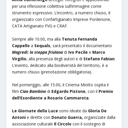
per una riflessione collettiva sull’immagine come
strumento espressivo. L’incontro, a numero chiuso, è
organizzato con Confartigianato Imprese Pordenone,
CATA Artigianato FVG e CRAF.
Sempre alle 10.00, ma alla
Tenuta Fernanda
Cappello
a
Sequals
, sarà presentato il documentario
Magredi: la steppa friulana
di
Ivo Pecile
e
Marco
Virgilio
, alla presenza degli autori e di
Stefano Fabian
.
L’evento, dedicato alla biodiversità del territorio, è a
numero chiuso (prenotazione obbligatoria).
Nel pomeriggio, alle 15.00, il Cinema Miotto ospita il
film
Ciao Bambino
di
Edgardo Pistone
, con il
Premio
dell’Esordiente a Rosario Cammarota
.
Le Giornate della Luce
sono ideate da
Gloria De
Antoni
e dirette con
Donato Guerra,
organizzate dalla
associazione culturale
Il Circolo
con il sostegno di