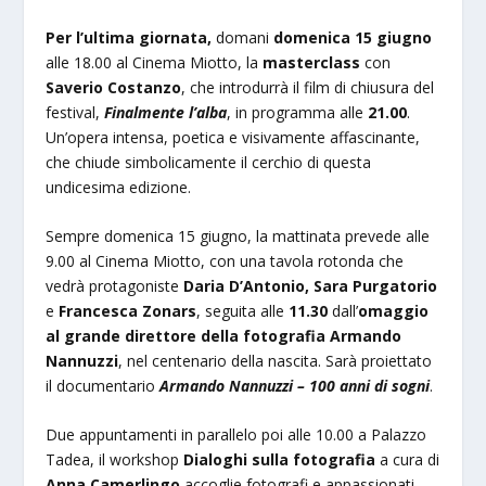
Per l’ultima giornata,
domani
domenica 15
giugno
alle 18.00 al Cinema Miotto, la
masterclass
con
Saverio Costanzo
, che introdurrà il film di chiusura del
festival,
Finalmente l’alba
, in programma alle
21.00
.
Un’opera intensa, poetica e visivamente affascinante,
che chiude simbolicamente il cerchio di questa
undicesima edizione.
Sempre domenica 15 giugno, la mattinata prevede alle
9.00 al Cinema Miotto, con una tavola rotonda che
vedrà protagoniste
Daria D’Antonio, Sara Purgatorio
e
Francesca Zonars
, seguita alle
11.30
dall’
omaggio
al grande direttore della fotografia
Armando
Nannuzzi
, nel centenario della nascita. Sarà proiettato
il documentario
Armando Nannuzzi – 100 anni di sogni
.
Due appuntamenti in parallelo poi alle 10.00 a Palazzo
Tadea, il workshop
Dialoghi sulla fotografia
a cura di
Anna Camerlingo
accoglie fotografi e appassionati