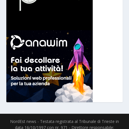
NordEst news - Testata registrata al Tribunale di Trieste in
data 16/10/1997 con nr. 971 - Direttore responsabile: