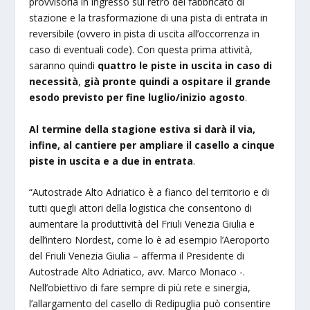
provvisoria in ingresso sul retro del fabbricato di
stazione e la trasformazione di una pista di entrata in
reversibile (ovvero in pista di uscita all’occorrenza in
caso di eventuali code). Con questa prima attività,
saranno quindi
quattro le piste in uscita in caso di
necessità
,
già pronte quindi a ospitare il grande
esodo previsto per fine luglio/inizio agosto
.
Al termine della stagione estiva si darà il via,
infine, al cantiere per ampliare il casello a cinque
piste in uscita e a due in entrata
.
“Autostrade Alto Adriatico è a fianco del territorio e di
tutti quegli attori della logistica che consentono di
aumentare la produttività del Friuli Venezia Giulia e
dell’intero Nordest, come lo è ad esempio l’Aeroporto
del Friuli Venezia Giulia – afferma il Presidente di
Autostrade Alto Adriatico, avv. Marco Monaco -.
Nell’obiettivo di fare sempre di più rete e sinergia,
l’allargamento del casello di Redipuglia può consentire