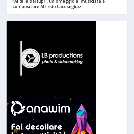
“Al di là dei lupi”, un omaggio al musicista e
compositore Alfredo Lacosegliaz