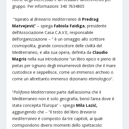
gruppo. Per informazioni: 340 7634805
“Ispirato al
Breviario mediterraneo
di
Predrag
Matvejević
” – spiega
Fabiola Faidiga
, presidente
dell’Associazione Casa C.A.V.E, responsabile
dell’organizzazione – “ è un omaggio allo scrittore
cosmopolita, grande conoscitore delle civiltà del
Mediterraneo, e alla sua opera, definita da
Claudio
Magris
nella sua introduzione “un libro epico e pieno di
pietas per ognuno degli innumerevoli destini che il mare
custodisce e seppellisce, come un immenso archivio o
come un altrettanto immenso dizionario etimologico”.
“
Polifonia Mediterranea
parte dall’assioma che il
Mediterraneo non è solo geografia, bensì l’area dove è
stata concepita l’Europa” – spiega
Mila Lazić,
aggiungendo che – “il testo del libro
Breviario
mediterraneo
è composto da tre capitoli, ai quali
corrispondono diversi momenti dello spettacolo: