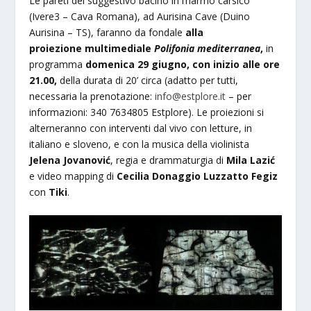
Le pareti del suggestivo bacino in marmo carsico
(Ivere3 – Cava Romana), ad Aurisina Cave (Duino
Aurisina – TS), faranno da fondale
alla
proiezione multimediale
Polifonia mediterranea
,
in
programma
domenica 29 giugno, con inizio alle ore
21.00,
della durata di 20’ circa (adatto per tutti,
necessaria la prenotazione:
info@estplore.it
– per
informazioni: 340 7634805 Estplore). Le proiezioni si
alterneranno con interventi dal vivo con letture, in
italiano e sloveno, e con la musica della violinista
Jelena Jovanović
, regia e drammaturgia di
Mila Lazić
e video mapping di
Cecilia Donaggio Luzzatto Fegiz
con
Tiki
.