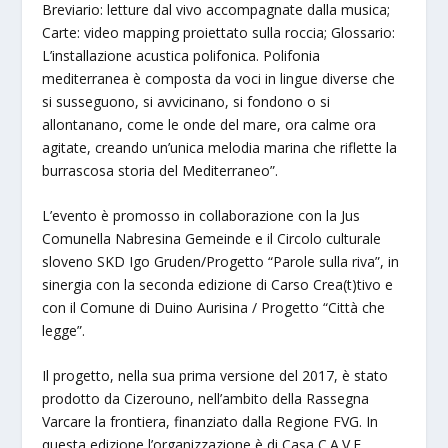
Breviario: letture dal vivo accompagnate dalla musica;
Carte: video mapping proiettato sulla roccia; Glossario:
L’installazione acustica polifonica. Polifonia
mediterranea è composta da voci in lingue diverse che
si susseguono, si avvicinano, si fondono o si
allontanano, come le onde del mare, ora calme ora
agitate, creando un’unica melodia marina che riflette la
burrascosa storia del Mediterraneo”.
L’evento è promosso in collaborazione con la Jus
Comunella Nabresina Gemeinde e il Circolo culturale
sloveno SKD Igo Gruden/Progetto “Parole sulla riva”, in
sinergia con la seconda edizione di Carso Crea(t)tivo e
con il Comune di Duino Aurisina / Progetto “Città che
legge”.
Il progetto, nella sua prima versione del 2017, è stato
prodotto da Cizerouno, nell’ambito della Rassegna
Varcare la frontiera, finanziato dalla Regione FVG. In
questa edizione l’organizzazione è di Casa C.A.V.E.