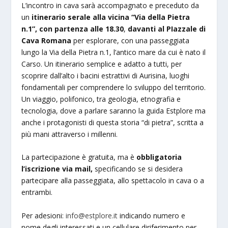
L’incontro in cava sarà accompagnato e preceduto da
un
itinerario serale alla vicina “Via della Pietra
n.1”, con partenza alle 18.30
,
davanti al PIazzale di
Cava Romana
per esplorare, con una passeggiata
lungo la Via della Pietra n.1, l’antico mare da cui è nato il
Carso. Un itinerario semplice e adatto a tutti, per
scoprire dall’alto i bacini estrattivi di Aurisina, luoghi
fondamentali per comprendere lo sviluppo del territorio.
Un viaggio, polifonico, tra geologia, etnografia e
tecnologia, dove a parlare saranno la guida Estplore ma
anche i protagonisti di questa storia “di pietra”, scritta a
più mani attraverso i millenni.
La partecipazione è gratuita, ma è
obbligatoria
l’iscrizione via mail,
specificando se si desidera
partecipare alla passeggiata, allo spettacolo in cava o a
entrambi.
Per adesioni:
info@estplore.it
indicando numero e
nome degli interessati e un cellulare diriferimento per