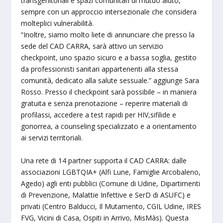
transgenitoriali e spazi comunitari di mutuo aiuto,
sempre con un approccio intersezionale che considera
molteplici vulnerabilità.
“Inoltre, siamo molto liete di annunciare che presso la
sede del CAD CARRA, sarà attivo un servizio
checkpoint, uno spazio sicuro e a bassa soglia, gestito
da professionisti sanitari appartenenti alla stessa
comunità, dedicato alla salute sessuale.” aggiunge Sara
Rosso. Presso il checkpoint sarà possibile – in maniera
gratuita e senza prenotazione – reperire materiali di
profilassi, accedere a test rapidi per HIV,sifilide e
gonorrea, a counseling specializzato e a orientamento
ai servizi territoriali.
Una rete di 14 partner supporta il CAD CARRA: dalle
associazioni LGBTQIA+ (Alfi Lune, Famiglie Arcobaleno,
Agedo) agli enti pubblici (Comune di Udine, Dipartimenti
di Prevenzione, Malattie Infettive e SerD di ASUFC) e
privati (Centro Balducci, Il Mutamento, CGIL Udine, IRES
FVG, Vicini di Casa, Ospiti in Arrivo, MisMàs). Questa