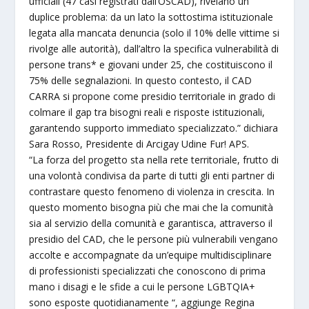
ufficiali (47 casi registrati dall’OSCAD), rivelano un
duplice problema: da un lato la sottostima istituzionale
legata alla mancata denuncia (solo il 10% delle vittime si
rivolge alle autorità), dall’altro la specifica vulnerabilità di
persone trans* e giovani under 25, che costituiscono il
75% delle segnalazioni. In questo contesto, il CAD
CARRA si propone come presidio territoriale in grado di
colmare il gap tra bisogni reali e risposte istituzionali,
garantendo supporto immediato specializzato.” dichiara
Sara Rosso, Presidente di Arcigay Udine Fur! APS.
“La forza del progetto sta nella rete territoriale, frutto di
una volontà condivisa da parte di tutti gli enti partner di
contrastare questo fenomeno di violenza in crescita. In
questo momento bisogna più che mai che la comunità
sia al servizio della comunità e garantisca, attraverso il
presidio del CAD, che le persone più vulnerabili vengano
accolte e accompagnate da un’equipe multidisciplinare
di professionisti specializzati che conoscono di prima
mano i disagi e le sfide a cui le persone LGBTQIA+
sono esposte quotidianamente “, aggiunge Regina