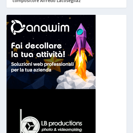
compositore Alfredo Lacosegliaz