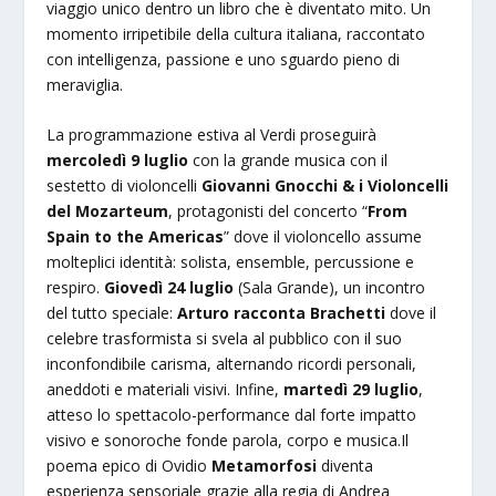
viaggio unico dentro un libro che è diventato mito. Un
momento irripetibile della cultura italiana, raccontato
con intelligenza, passione e uno sguardo pieno di
meraviglia.
La programmazione estiva al Verdi proseguirà
mercoledì 9 luglio
con la grande musica con il
sestetto di violoncelli
Giovanni Gnocchi & i Violoncelli
del Mozarteum
, protagonisti del concerto “
From
Spain to the Americas
” dove il violoncello assume
molteplici identità: solista, ensemble, percussione e
respiro.
Giovedì 24 luglio
(Sala Grande), un incontro
del tutto speciale:
Arturo racconta Brachetti
dove il
celebre trasformista si svela al pubblico con il suo
inconfondibile carisma, alternando ricordi personali,
aneddoti e materiali visivi. Infine,
martedì 29 luglio
,
atteso lo spettacolo-performance dal forte impatto
visivo e sonoroche fonde parola, corpo e musica.Il
poema epico di Ovidio
Metamorfosi
diventa
esperienza sensoriale grazie alla regia di Andrea