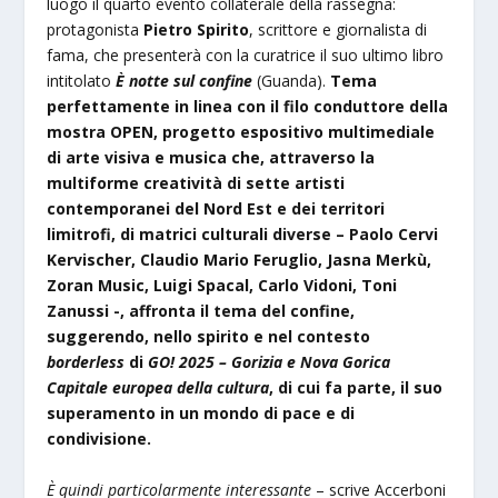
luogo il quarto evento collaterale della rassegna:
protagonista
Pietro Spirito
, scrittore e giornalista di
fama, che presenterà con la curatrice il suo ultimo libro
intitolato
È notte sul confine
(Guanda).
Tema
perfettamente in linea
con il filo conduttore della
mostra OPEN, progetto espositivo multimediale
di arte visiva e musica che, attraverso la
multiforme creatività di sette artisti
contemporanei del Nord Est e dei territori
limitrofi, di matrici culturali diverse – Paolo Cervi
Kervischer, Claudio Mario Feruglio, Jasna Merkù,
Zoran Music, Luigi Spacal, Carlo Vidoni, Toni
Zanussi -, affronta il tema del confine,
suggerendo, nello spirito e nel contesto
borderless
di
GO! 2025 – Gorizia e Nova Gorica
Capitale europea della cultura
, di cui fa parte, il suo
superamento in un mondo di pace e di
condivisione.
È quindi particolarmente interessante
– scrive Accerboni