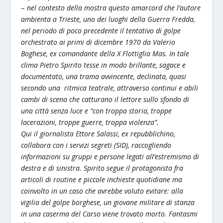
–
nel contesto della mostra questo amarcord che l’autore
ambienta a Trieste, uno dei luoghi della Guerra Fredda,
nel periodo di poco precedente il tentativo di golpe
orchestrato ai primi di dicembre 1970 da Valerio
Boghese, ex comandante della X Flottiglia Mas. In tale
clima Pietro Spirito tesse in modo brillante, sagace e
documentato, una trama avvincente, declinata, quasi
secondo una ritmica teatrale, attraverso continui e abili
cambi di scena che catturano il lettore sullo sfondo di
una città senza luce e “con troppa storia, troppe
lacerazioni, troppe guerre, troppa violenza”.
Qui il giornalista Ettore Salassi, ex repubblichino,
collabora con i servizi segreti (SID), raccogliendo
informazioni su gruppi e persone legati all’estremismo di
destra e di sinistra. Spirito segue il protagonista fra
articoli di routine e piccole inchieste quotidiane ma
coinvolto in un caso che avrebbe voluto evitare: alla
vigilia del golpe borghese, un giovane militare di stanza
in una caserma del Carso viene trovato morto. Fantasmi