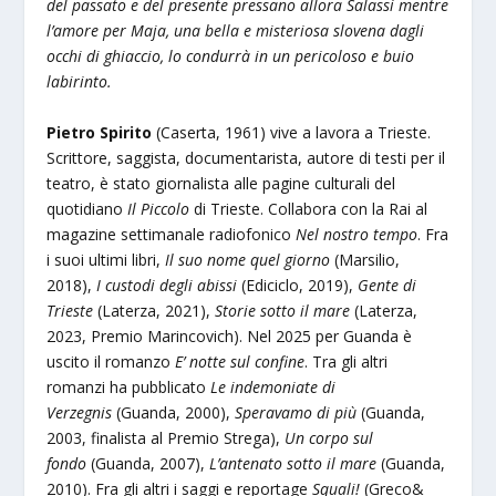
del passato e del presente pressano allora Salassi mentre
l’amore per Maja, una bella e misteriosa slovena dagli
occhi di ghiaccio, lo condurrà in un pericoloso e buio
labirinto.
Pietro Spirito
(Caserta, 1961) vive a lavora a Trieste.
Scrittore, saggista, documentarista, autore di testi per il
teatro, è stato giornalista alle pagine culturali del
quotidiano
Il Piccolo
di Trieste. Collabora con la Rai al
magazine settimanale radiofonico
Nel nostro tempo
. Fra
i suoi ultimi libri,
Il suo nome quel giorno
(Marsilio,
2018),
I custodi degli abissi
(Ediciclo, 2019),
Gente di
Trieste
(Laterza, 2021),
Storie sotto il mare
(Laterza,
2023, Premio Marincovich). Nel 2025 per Guanda è
uscito il romanzo
E’ notte sul confine
. Tra gli altri
romanzi ha pubblicato
Le indemoniate di
Verzegnis
(Guanda, 2000),
Speravamo di più
(Guanda,
2003, finalista al Premio Strega),
Un corpo sul
fondo
(Guanda, 2007),
L’antenato sotto il mare
(Guanda,
2010). Fra gli altri i saggi e reportage
Squali!
(Greco&