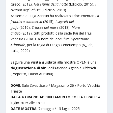
Greco, 2012),
Nel Fiume della notte
(Ediciclo, 2015),
I
custodi degli abissi
(Ediciclo, 2019).
Assieme a Luigi Zannini ha realizzato i documentari
La
frontiera sommersa
(2015),
I segreti del
golfo
(2016),
Trincee del mare
(2018),
Mare
antico
(2019), tutti prodotti dalla sede Rai del Friuli
Venezia Giulia. È autore del docufilm
Operazione
Atlantide
, per la regia di Diego Cenetiempo (A_Lab,
Italia, 2020).
Seguirà una
visita guidata
alla mostra OPEN e una
degustazione di vini
dell’Azienda Agricola
Zidarich
(Prepotto, Duino Aurisina).
DOVE
: Sala
Carlo Sbisà
/ Magazzino 26 / Porto Vecchio
Trieste
DATA e ORARIO APPUNTAMENTO COLLATERALE
: 4
luglio 2025 alle 18.30
DATE MOSTRA
: 7 maggio / 13 luglio 2025