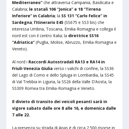
Mediterraneo”
che attraversa Campania, Basilicata e
Calabria;
le statali 106 “Jonica” e 18 “Tirrena
Inferiore” in Calabria
; la
SS 131 “Carlo Felice” in
Sardegna
;
l’Itinerario E45
(SS675 e SS3 bis) che
interessa Umbria, Toscana, Emilia-Romagna e collega il
nord est con il centro Italia; la
direttrice SS16
“Adriatica”
(Puglia, Molise, Abruzzo, Emilia-Romagna e
Veneto).
Al nord i
Raccordi Autostradali RA13 e RA14 in
Friuli-Venezia Giulia
verso i valichi di confine, la SS36
del Lago di Como e dello Spluga in Lombardia, la SS45
di Val Trebbia in Liguria, la SS26 della Valle D’Aosta, la
SS309 Romea tra Emilia-Romagna e Veneto.
Il divieto di transito dei veicoli pesanti sarà in
vigore sabato dalle ore 8 alle 16, e domenica dalle
7 alle 22.
La presenza su strada di Anas è di circa 2.500 risorse in