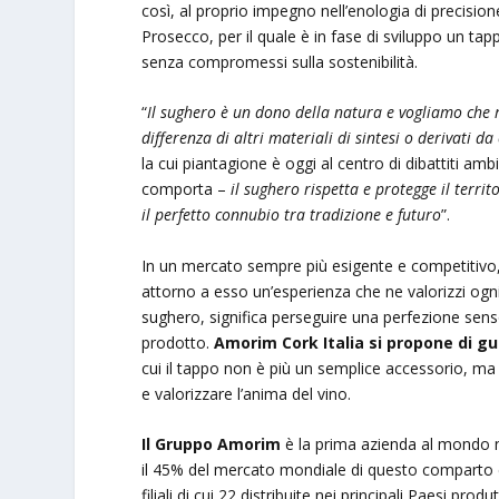
così, al proprio impegno nell’enologia di precisi
Prosecco, per il quale è in fase di sviluppo un tap
senza compromessi sulla sostenibilità.
“
Il sughero è un dono della natura e vogliamo che re
differenza di altri materiali di sintesi o derivati d
la cui piantagione è oggi al centro di dibattiti amb
comporta –
il sughero rispetta e protegge il territ
il perfetto connubio tra tradizione e futuro
”.
In un mercato sempre più esigente e competitivo, 
attorno a esso un’esperienza che ne valorizzi ogni
sughero, significa perseguire una perfezione sensor
prodotto.
Amorim Cork Italia si propone di g
cui il tappo non è più un semplice accessorio, ma
e valorizzare l’anima del vino.
Il Gruppo Amorim
è la prima azienda al mondo ne
il 45% del mercato mondiale di questo comparto e 
filiali di cui 22 distribuite nei principali Paesi pr