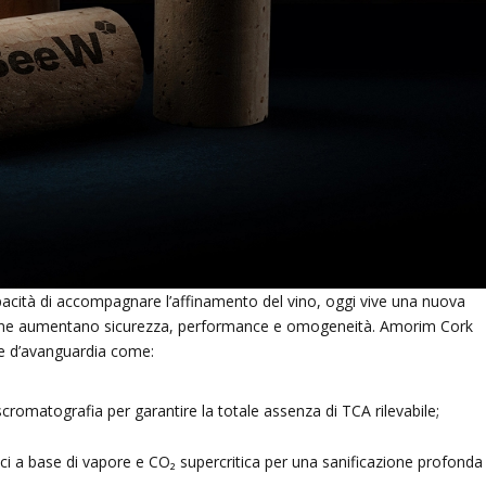
apacità di accompagnare l’affinamento del vino, oggi vive una nuova
he ne aumentano sicurezza, performance e omogeneità. Amorim Cork
ie d’avanguardia come:
scromatografia per garantire la totale assenza di TCA rilevabile;
ici a base di vapore e CO₂ supercritica per una sanificazione profonda