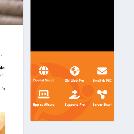
.
ale
Lo
 la