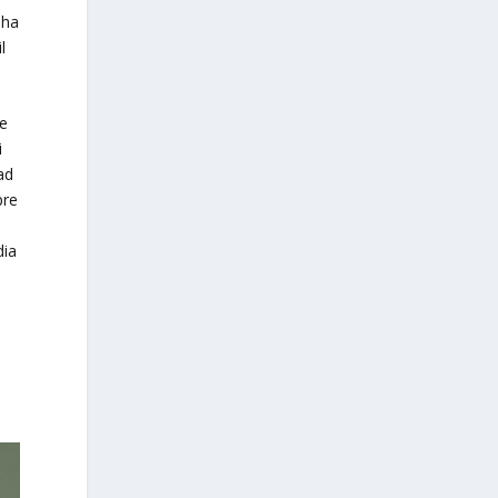
 ha
l
 e
i
ad
pre
dia
o