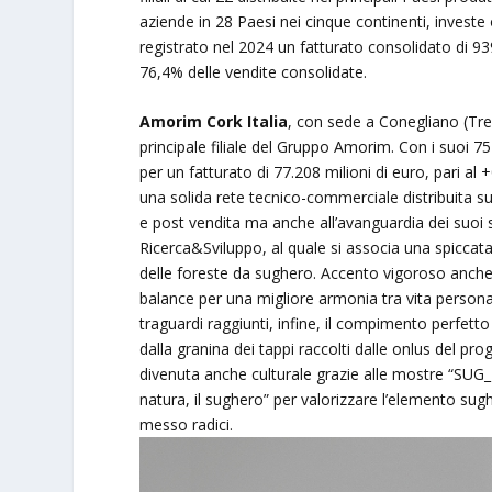
aziende in 28 Paesi nei cinque continenti, investe 
registrato nel 2024 un fatturato consolidato di 939,
76,4% delle vendite consolidate.
Amorim Cork Italia
, con sede a Conegliano (Tre
principale filiale del Gruppo Amorim. Con i suoi 75
per un fatturato di 77.208 milioni di euro, pari a
una solida rete tecnico-commerciale distribuita su t
e post vendita ma anche all’avanguardia dei suoi s
Ricerca&Sviluppo, al quale si associa una spiccata 
delle foreste da sughero. Accento vigoroso anche q
balance per una migliore armonia tra vita personal
traguardi raggiunti, infine, il compimento perfett
dalla granina dei tappi raccolti dalle onlus del pro
divenuta anche culturale grazie alle mostre “SUG
natura, il sughero” per valorizzare l’elemento sugher
messo radici.