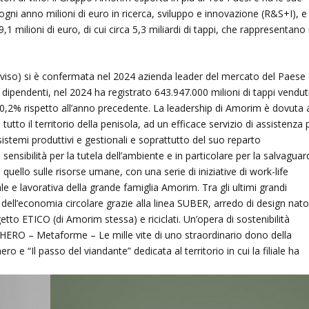
ogni anno milioni di euro in ricerca, sviluppo e innovazione (R&S+I), e
1 milioni di euro, di cui circa 5,3 miliardi di tappi, che rappresentano i
viso) si è confermata nel 2024 azienda leader del mercato del Paese
 dipendenti, nel 2024 ha registrato 643.947.000 milioni di tappi vendut
l +0,2% rispetto all’anno precedente. La leadership di Amorim è dovuta 
utto il territorio della penisola, ad un efficace servizio di assistenza 
istemi produttivi e gestionali e soprattutto del suo reparto
sensibilità per la tutela dell’ambiente e in particolare per la salvaguar
uello sulle risorse umane, con una serie di iniziative di work-life
e e lavorativa della grande famiglia Amorim. Tra gli ultimi grandi
o dell’economia circolare grazie alla linea SUBER, arredo di design nat
getto ETICO (di Amorim stessa) e riciclati. Un’opera di sostenibilità
_HERO – Metaforme – Le mille vite di uno straordinario dono della
o e “Il passo del viandante” dedicata al territorio in cui la filiale ha