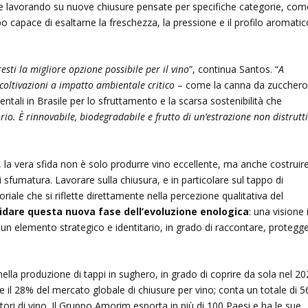
one lavorando su nuove chiusure pensate per specifiche categorie, come
po capace di esaltarne la freschezza, la pressione e il profilo aromatic
sti la migliore opzione possibile per il vino
”, continua Santos. “
A
a coltivazioni a impatto ambientale critico
– come la canna da zucchero
ientali in Brasile per lo sfruttamento e la scarsa sostenibilità che
orio. È rinnovabile, biodegradabile e frutto di un’estrazione non distrutt
la vera sfida non è solo produrre vino eccellente, ma anche costruir
 sfumatura. Lavorare sulla chiusura, e in particolare sul tappo di
iale che si riflette direttamente nella percezione qualitativa del
uidare questa nuova fase dell’evoluzione enologica
: una visione 
 un elemento strategico e identitario, in grado di raccontare, protegg
lla produzione di tappi in sughero, in grado di coprire da sola nel 2
il 28% del mercato globale di chiusure per vino; conta un totale di 5
oduttori di vino. Il Gruppo Amorim esporta in più di 100 Paesi e ha le sue