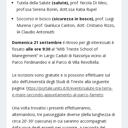
Tutela della Salute
(salute),
prof. Nicola Di Meo,
prof.ssa Serena Bonin, dott.ssa Katia Rupel
Soccorso in bosco
(sicurezza in bosco),
prof. Luigi
Murena / prof. Gianluca Canton, dott. Cristiano Rizzo,
IA Claudio Antoniutti
Domenica 21 settembre
il ritrovo per gli interessati è
fissato
alle ore 9:30
al “MIB Trieste School of
Manegement” in Largo Caduti di Nassiriya vicino al
Parco Ferdinandeo e al Parco di Villa Revoltella.
Le iscrizioni sono gratuite e si possono effettuare sul
sito dell’Università degli Studi di Trieste alla seguente
pagina:
https://portale.units.it/it/eventi/salute-tra-terra-
e-mare-secondo-appuntamento-al-parco-farneto
Una volta trovatisi i presenti effettueranno,
alternandosi, tre passeggiate diverse (della lunghezza di
circa 20’-30’ ciascuna) in cui saranno accompagnati
dalla voce degli esperti per scoprire, a seconda del