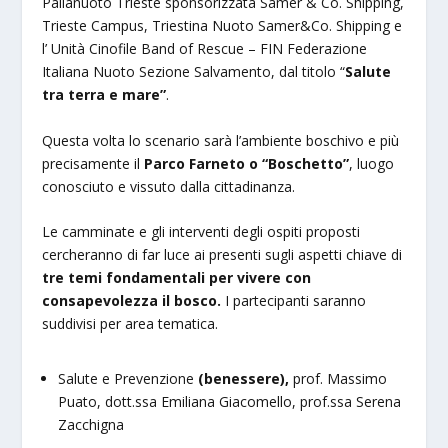
Pallanuoto Trieste sponsorizzata Samer & Co. Shipping,
Trieste Campus, Triestina Nuoto Samer&Co. Shipping e
l’ Unità Cinofile Band of Rescue – FIN Federazione
Italiana Nuoto Sezione Salvamento, dal titolo “
Salute
tra terra e mare”
.
Questa volta lo scenario sarà l’ambiente boschivo e più
precisamente il
Parco Farneto o “Boschetto”
, luogo
conosciuto e vissuto dalla cittadinanza.
Le camminate e gli interventi degli ospiti proposti
cercheranno di far luce ai presenti sugli aspetti chiave di
tre temi fondamentali per vivere con
consapevolezza il bosco.
I partecipanti saranno
suddivisi per area tematica.
Salute e Prevenzione
(benessere),
prof. Massimo
Puato, dott.ssa Emiliana Giacomello, prof.ssa Serena
Zacchigna