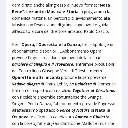
darà diritto anche all’ingresso al nuovo format “
Nota
Bene”. Lezioni di Musica e Storia
in programma la
domenica mattina, un percorso di avvicinamento alla
Musica con l’esecuzione di grandi capolavori e guida
all’ascolto a cura del direttore artistico Paolo Cascio.
Per
l’Opera, l’Operetta e la Danza
, tre le tipologie di
abbonamento disponibili. L’Abbonamento Opera
prevede l’ingresso ai due capolavori della lirica
Il
barbiere di Siviglia
e
Il Trovatore
, entrambe produzioni
del Teatro lirico Giuseppe Verdi di Trieste, mentre
Operette e altri incanti
propone la sempreverde
Vedova allegra
di Franz Lehár,
La Bajadera
di Emmerich
Kálmán e lo spettacolo natalizio
Together at Christmas
con il celebre ensemble statunitense the Swingle
Singers. Per la Danza, l’abbonamento prevede l’ingresso
all’attesissimo spettacolo
Force of Nature
di
Natalia
Osipova
, e all’iconico capolavoro
Romeo e Giulietta
con la coreografia di Jean Christophe Maillot e musiche