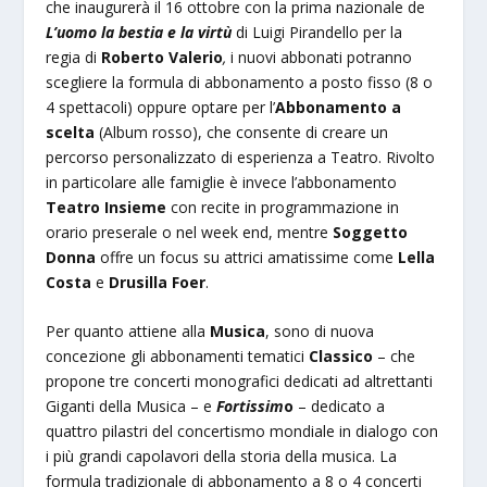
che inaugurerà il 16 ottobre con la prima nazionale de
L’uomo la bestia e la virtù
di Luigi Pirandello per la
regia di
Roberto Valerio
,
i nuovi abbonati potranno
scegliere la formula di abbonamento a posto fisso (8 o
4 spettacoli) oppure optare per l’
Abbonamento a
scelta
(Album rosso), che consente di creare un
percorso personalizzato di esperienza a Teatro. Rivolto
in particolare alle famiglie è invece l’abbonamento
Teatro Insieme
con recite in programmazione in
orario preserale o nel week end, mentre
Soggetto
Donna
offre un focus su attrici amatissime come
Lella
Costa
e
Drusilla Foer
.
Per quanto attiene alla
Musica
, sono di nuova
concezione gli abbonamenti tematici
Classico
– che
propone tre concerti monografici dedicati ad altrettanti
Giganti della Musica – e
Fortissim
o
– dedicato a
quattro pilastri del concertismo mondiale in dialogo con
i più grandi capolavori della storia della musica. La
formula tradizionale di abbonamento a 8 o 4 concerti