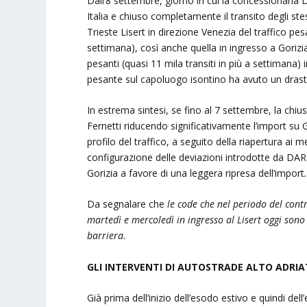
Dall’8 settembre, giorno in cui la concessionaria D
Italia e chiuso completamente il transito degli stes
Trieste Lisert in direzione Venezia del traffico pe
settimana), così anche quella in ingresso a Gorizi
pesanti (quasi 11 mila transiti in più a settimana) i
pesante sul capoluogo isontino ha avuto un drast
In estrema sintesi, se fino al 7 settembre, la chiusu
Fernetti riducendo significativamente l’import su Go
profilo del traffico, a seguito della riapertura ai m
configurazione delle deviazioni introdotte da DARS 
Gorizia a favore di una leggera ripresa dell’import
Da segnalare che
le code che nel periodo del cont
martedì e mercoledì in ingresso al Lisert oggi sono d
barriera.
GLI INTERVENTI DI AUTOSTRADE ALTO ADRIA
Già prima dell’inizio dell’esodo estivo e quindi d