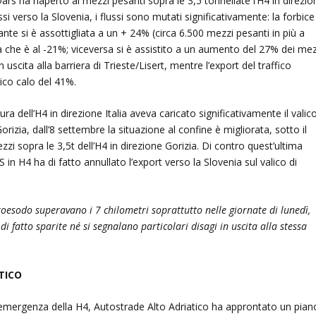
ars ha riaperto ai mezzi pesanti sopra le 3,5 tonnellate l’H4 in direzio
si verso la Slovenia, i flussi sono mutati significativamente: la forbice
sante si è assottigliata a un + 24% (circa 6.500 mezzi pesanti in più a
a che è al -21%; viceversa si è assistito a un aumento del 27% dei mez
n uscita alla barriera di Trieste/Lisert, mentre l’export del traffico
ico calo del 41%.
ra dell’H4 in direzione Italia aveva caricato significativamente il valico
rizia, dall’8 settembre la situazione al confine è migliorata, sotto il
ezzi sopra le 3,5t dell’H4 in direzione Gorizia. Di contro quest’ultima
in H4 ha di fatto annullato l’export verso la Slovenia sul valico di
.
roesodo superavano i 7 chilometri soprattutto nelle giornate di lunedì,
i fatto sparite né si segnalano particolari disagi in uscita alla stessa
TICO
ell’emergenza della H4, Autostrade Alto Adriatico ha approntato un pian