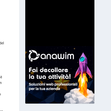
del
 è
in
o