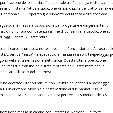
alificazione dello spartitraffico centrale tra Redipuglia e Lisert; canti
evisioni, stante l’attuale situazione di non criticità del tratto. Sempre 
 personale (300 operatori) a supporto dell’utenza dell’autostrada.
ragosto, si è messa a disposizione per progettare e dirigere in tempi
peraltro non di sua competenza) al fine di consentire la circolazione su
 di oggi, venerdi 25 settembre.
o nel corso di una sola notte i lavori – la Concessionaria Autostradal
ieste/Lisert da “mista” (telepedaggio e manuale) a solo telepedaggio p
spongono della strumentazione elettronica. Questa ultima operazione, in
dei mezzi in transito ed è stata replicata dall’8 settembre con la
edicata all’uscita della barriera.
o ha adottato ulteriori misure con l’utilizzo dei pannelli a messaggio
 H4 in direzione Slovenia e l’installazione di due pannelli fissi in
hiusura della H4 in direzione Venezia per i veicoli superiori alle 3,5
llaborazione messa in campo con Prefettura, Regione Fvg, forze