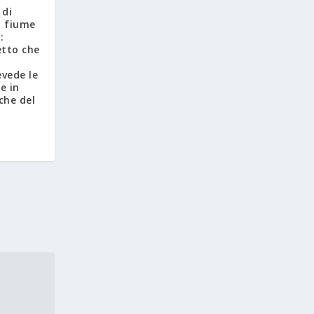
 di
l fiume
:
etto che
vede le
e in
che del