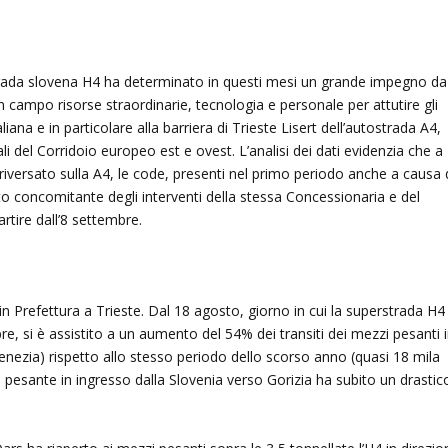
trada slovena H4 ha determinato in questi mesi un grande impegno da
 campo risorse straordinarie, tecnologia e personale per attutire gli
taliana e in particolare alla barriera di Trieste Lisert dell’autostrada A4,
nali del Corridoio europeo est e ovest. L’analisi dei dati evidenzia che a
 riversato sulla A4, le code, presenti nel primo periodo anche a causa 
tto concomitante degli interventi della stessa Concessionaria e del
rtire dall’8 settembre.
o in Prefettura a Trieste. Dal 18 agosto, giorno in cui la superstrada H4
bre, si è assistito a un aumento del 54% dei transiti dei mezzi pesanti 
 Venezia) rispetto allo stesso periodo dello scorso anno (quasi 18 mila
fico pesante in ingresso dalla Slovenia verso Gorizia ha subito un drastic