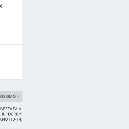
a)
ROSSIMO
BEFFATA AI
 IL “DERBY”
ANO (13-14)