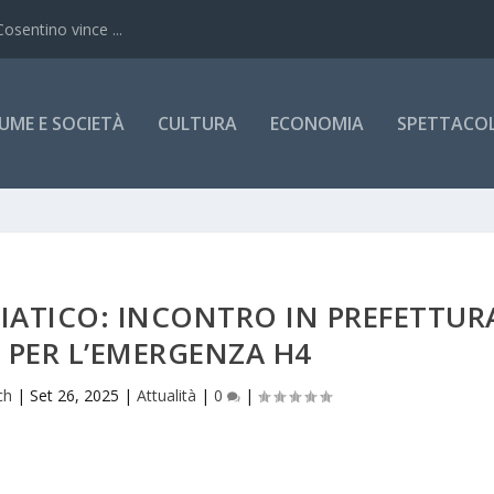
Cosentino vince ...
UME E SOCIETÀ
CULTURA
ECONOMIA
SPETTACOLI
IATICO: INCONTRO IN PREFETTUR
E PER L’EMERGENZA H4
ch
|
Set 26, 2025
|
Attualità
|
0
|