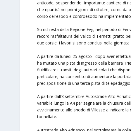
anticode, sospendendo l’importante cantiere di riqu
che ripartirà nei primi giorni di ottobre, come da pr
corso dell’esodo e controesodo ha implementato il
Su richiesta della Regione Fvg, nel periodo di Fer
record l’asfaltatura del valico di Fernetti (tratto 
due corsie. I lavori si sono conclusi nella giornata
A partire da lunedì 25 agosto– dopo aver effettuat
ha mutato una pista di ingresso della barriera Tr
fluidificare i transiti degli autoarticolati che di
particolare, ha consentito di aumentare la portata 
predisposizione di una terza pista di telepedaggio d
A partire dall’8 settembre Autostrade Alto Adriatic
variabile lungo la A4 per segnalare la chiusura della
avvicinamento allo snodo di Villesse a indicare la c
tonnellate.
Autostrade Alto Adriatico, nel sottolineare la co